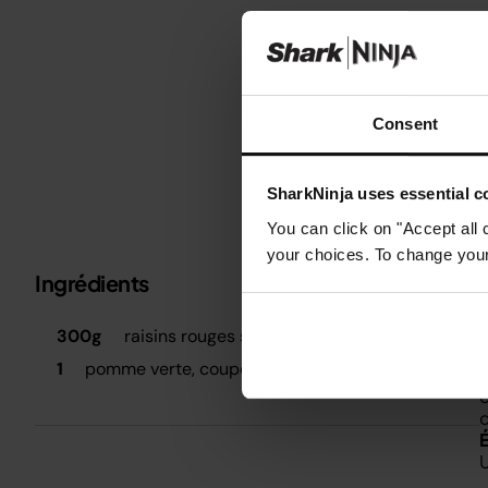
Consent
SharkNinja uses essential co
You can click on "Accept all 
your choices. To change your 
Ingrédients
Métrique
Impérial
É
300g
raisins rouges sans pépins
A
1
pomme verte, coupée en morceaux de 5 cm
d
d
d
U