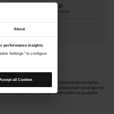
Durée totale
0h 05m
Facile
About
1
for performance insights.
okie Settings" to configure
Accept all Cookies
ent les ingrédients dans la goulotte d'alimentation
tracteur de jus traiter chaque morceau avant d'en ajouter
pour faire descendre les ingrédients dans la goulotte