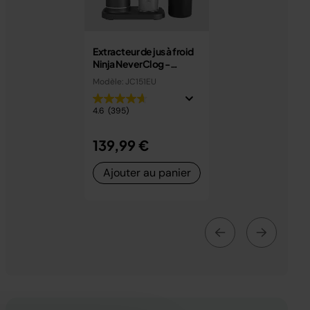
Extracteur de jus à froid
Ninja NeverClog -
Pressage lent sans
Modèle: JC151EU
colmatage
4.6
(395)
139,99 €
Ajouter au panier