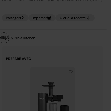
notation.
Lien
sur
la
même
Partager
Imprimer
Aller à la recette
page.
By Ninja Kitchen
PRÉPARÉ AVEC