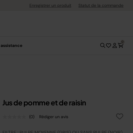
uite dès 40 € d'achat
Enregistrer un produit
Statut de la commande
0
 assistance
Jus de pomme et de raisin
(0)
Rédiger un avis
Aucune
valeur
de
FILTRE : PULPE MOYENNE (GRIS) OU SANS PULPE (NOIR)