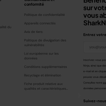
conformité
sur vo
vous a
Politique de confidentialité
SharkNi
Appareils connectés
alité du
Avis de tiers
Entrez votr
Politique de divulgation des
vulnérabilités
Loi européenne sur les
données
Inscrivez-vous pou
Ninja, ainsi que de
Conditions supplémentaires
e-mail et en cliqua
Recyclage et élimination
pouvez vous désabo
Consultez notre
po
Fiche produit relative aux
qualités et caractéristiques
données personnell
environnementales
Suivez-nous