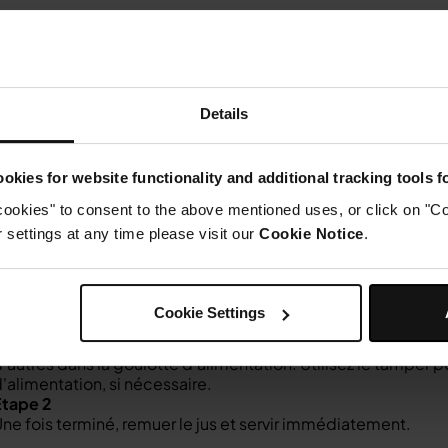
Details
okies for website functionality and additional tracking tools 
cookies" to consent to the above mentioned uses, or click on "Co
settings at any time please visit our
Cookie Notice
.
Instructions
tape 1
Cookie Settings
ppuyez sur la touche START/STOP, puis ajoutez progressivem
ans l'ordre indiqué. Pour de meilleurs résultats, laissez l'ex
'autres dans la goulotte d'alimentation. Utilisez le tamper 
'alimentation, si nécessaire.
Étape 2
ne fois terminé, remuer le jus et servir immédiatement.