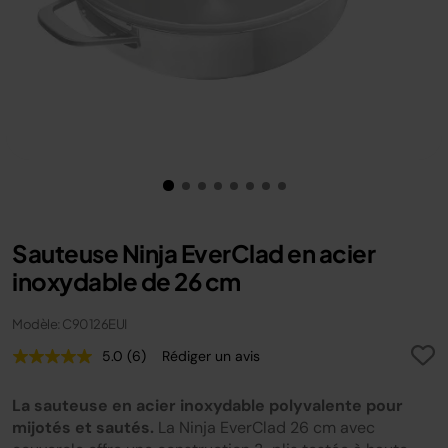
Sauteuse Ninja EverClad en acier
inoxydable de 26 cm
Modèle: C90126EUI
5.0
(6)
Rédiger un avis
Lire
6
avis.
La sauteuse en acier inoxydable polyvalente pour
Lien
sur
mijotés et sautés.
La Ninja EverClad 26 cm avec
la