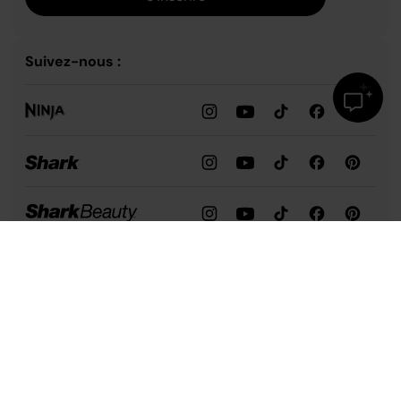
Suivez-nous :
Shark StainStriker HairPro Pet - Shampouineuse Nettoyeur Détacheur
Tapis, Canapé & Animaux
229,99 €
Assistance
Notre entreprise