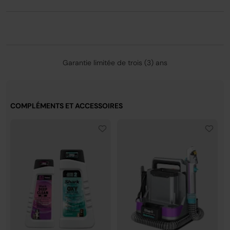
nettoyez partout, tapis, moquette, canapé, fauteuil,
literies animaux, escaliers, matelas et sièges de
voiture. 4 accessoires spécial animaux inclus. Tuyau
flexible et cordon de 4,5 m.
Compact, léger, facile à ranger
: 3,5 kg, poignée
Garantie limitée de trois (3) ans
ergonomique. Deux réservoirs amovibles (eau
propre + eau sale séparés). Filtre anti-cheveux. Se
range dans un placard. Garantie 3 ans.
* Tests mesurant la vitesse de clarification de
COMPLÉMENTS ET ACCESSOIRES
l'iode - Deep Clean Pet et StainStriker
OxyMultiplier par rapport à Deep Clean Pet seul.