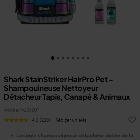
Shark StainStriker HairPro Pet -
Shampouineuse Nettoyeur
Détacheur Tapis, Canapé & Animaux
Modèle: PX250EUT
4.6
(220)
Rédiger un avis
Lire
220
avis.
La seule shampouineuse détacheur dotée de la
Lien