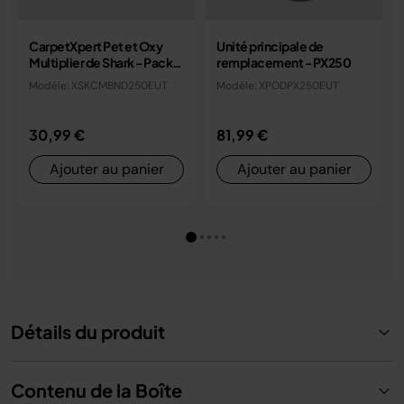
CarpetXpert Pet et Oxy
Unité principale de
Multiplier de Shark - Pack
remplacement - PX250
nettoyant 474 ml/946 ml
Modèle: XSKCMBND250EUT
Modèle: XPODPX250EUT
30,99 €
81,99 €
Ajouter au panier
Ajouter au panier
Détails du produit
Contenu de la Boîte