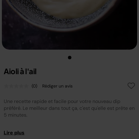
Aioli à l'ail
(0)
Rédiger un avis
Aucune
valeur
de
Une recette rapide et facile pour votre nouveau dip
notation.
Lien
préféré. Le meilleur dans tout ça, c'est qu'elle est prête en
sur
5 minutes.
la
même
page.
Lire plus