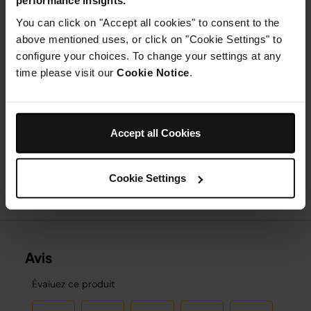
performance insights.
ménager, et mixez jusqu'à obtenir un mélange
homogène.
You can click on "Accept all cookies" to consent to the
Étape 2
above mentioned uses, or click on "Cookie Settings" to
Ajouter lentement l'huile en filet jusqu'à ce que l'aïoli
configure your choices. To change your settings at any
commence à épaissir.
time please visit our
Cookie Notice
.
Étape 3
Goûtez et ajoutez du sel supplémentaire si nécessaire.
Étape 4
Ajoutez de l'huile si nécessaire.
Accept all Cookies
Cookie Settings