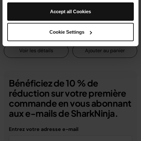
Modèle: VM200EU
Modèle: 4968FFJ200EU
4.3
(294)
Accept all Cookies
Cookie Settings
119,99 €
17,99 €
Voir les détails
Ajouter au panier
Bénéficiez de 10 % de
réduction sur votre première
commande en vous abonnant
aux e-mails de SharkNinja.
Entrez votre adresse e-mail