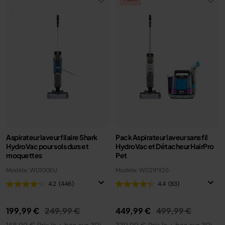
Aspirateur laveur filaire Shark
Pack Aspirateur laveur sans fil
HydroVac pour sols durs et
HydroVac et Détacheur HairPro
moquettes
Pet
Modèle: WD100EU
Modèle: WD21PX25
4.2
(446)
4.4
(83)
Prix réduit de
au
Prix réduit de
au
199,99 €
249,99 €
449,99 €
499,99 €