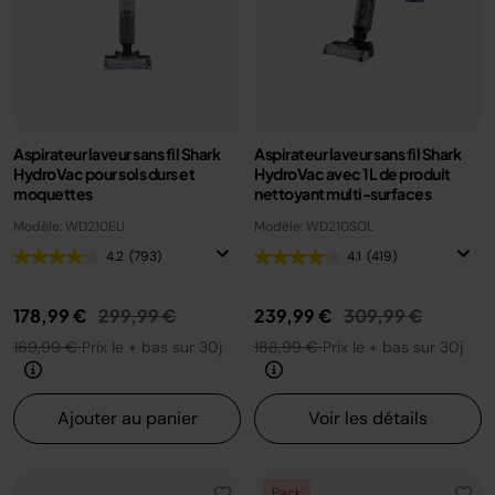
Aspirateur laveur sans fil Shark
Aspirateur laveur sans fil Shark
HydroVac pour sols durs et
HydroVac avec 1L de produit
moquettes
nettoyant multi-surfaces
Modèle: WD210EU
Modèle: WD210SOL
4.2
(793)
4.1
(419)
Prix réduit de
au
Prix réduit de
au
178,99 €
299,99 €
239,99 €
309,99 €
169,99 €
Prix le + bas sur 30j
188,99 €
Prix le + bas sur 30j
Ajouter au panier
Voir les détails
Pack