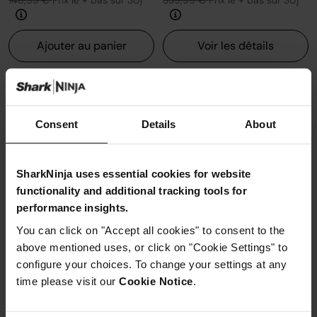
148,99 €
Prix le + bas sur 30j
339,99 €
Prix le + bas sur 30j
Ajouter au panier
Voir les détails
Consent
Details
About
SharkNinja uses essential cookies for website
functionality and additional tracking tools for
performance insights.
You can click on "Accept all cookies" to consent to the
above mentioned uses, or click on "Cookie Settings" to
configure your choices. To change your settings at any
time please visit our
Cookie Notice
.
Nettoyeur balai sans fil 2-en-1
Recharge de nettoyant multi-
Shark VACMOP VM200EU
surfaces Shark HydroVac 1 L