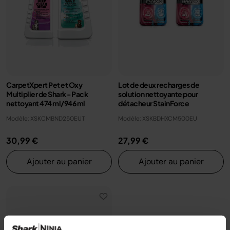
CarpetXpert Pet et Oxy
Lot de deux recharges de
Multiplier de Shark - Pack
solution nettoyante pour
nettoyant 474 ml/946 ml
détacheur StainForce
Modèle: XSKCMBND250EUT
Modèle: XSKBDHXCM500EU
30,99 €
27,99 €
Ajouter au panier
Ajouter au panier