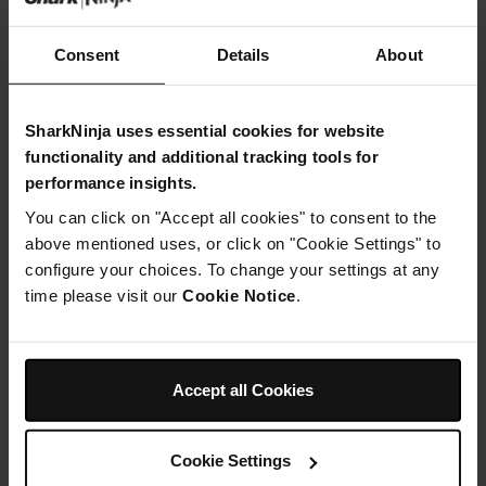
Consent
Details
About
SharkNinja uses essential cookies for website
functionality and additional tracking tools for
performance insights.
You can click on "Accept all cookies" to consent to the
Pulvérisateur avec solution
above mentioned uses, or click on "Cookie Settings" to
nettoyante pour détacheur
StainForce
configure your choices. To change your settings at any
time please visit our
Cookie Notice
.
Modèle: XSKHXCM500SEU
22,99 €
Ajouter au panier
Accept all Cookies
Cookie Settings