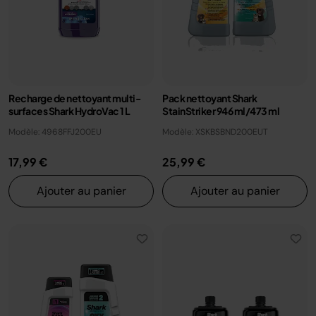
Recharge de nettoyant multi-
Pack nettoyant Shark
surfaces Shark HydroVac 1 L
StainStriker 946 ml/473 ml
Modèle: 4968FFJ200EU
Modèle: XSKBSBND200EUT
17,99 €
25,99 €
Ajouter au panier
Ajouter au panier