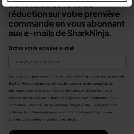
Bénéficiez de 10 % de
réduction sur votre première
commande en vous abonnant
aux e-mails de SharkNinja.
Entrez votre adresse e-mail
Inscrivez-vous pour recevoir des e-mails marketing concernant les produits
Shark et Ninja, ainsi que des offres, des conseils et des actualités. En
saisissant votre adresse e-mail et en cliquant sur « S'inscrire », vous
acceptez de recevoir ces e-mails. Vous pouvez vous désabonner à tout
moment en utilisant le lien figurant dans chaque e-mail. Consultez notre
politique de confidentialité
pour savoir comment nous utilisons vos
données personnelles et connaître vos droits.