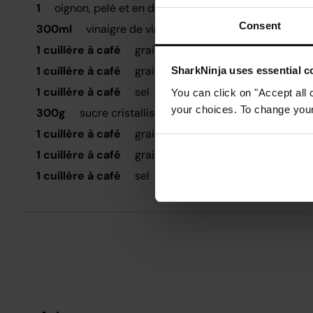
1
oignon, pelé et en dés
L
Consent
300ml
vinaigre de vin blanc
1 cuillère à café
graines de cumin séchées
1 cuillère à café
graines de moutarde
SharkNinja uses essential co
1 cuillère à café
sel
You can click on "Accept all 
your choices. To change your 
300g
sucre cristallisé
1 cuillère à café
graines de cumin séchées
1 cuillère à café
graines de moutarde
1 cuillère à café
sel