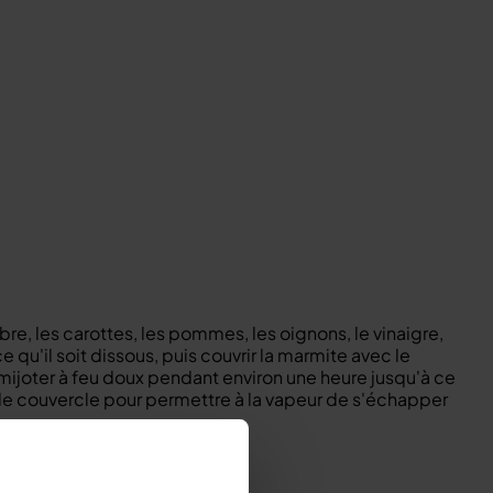
bre, les carottes, les pommes, les oignons, le vinaigre,
e qu'il soit dissous, puis couvrir la marmite avec le
r mijoter à feu doux pendant environ une heure jusqu'à ce
 le couvercle pour permettre à la vapeur de s'échapper
ues cirés et de couvercles.