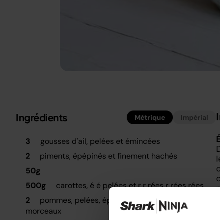
Ingrédients
Métrique
Impérial
É
3
gousses d'ail, pelées et émincées
D
2
piments, épépinés et finement hachés
l
c
50g
q
500g
carottes, é é pelées et r r rées r rées rées
p
2
pommes, pelées, épépinées et coupées en
V
morceaux