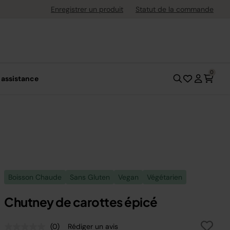
uite dès 40 € d'achat
Enregistrer un produit
Statut de la commande
0
 assistance
Boisson Chaude
Sans Gluten
Vegan
Végétarien
Chutney de carottes épicé
(0)
Rédiger un avis