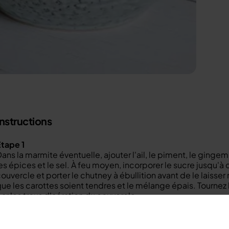
Instructions
tape 1
ans la marmite éventuelle, ajouter l'ail, le piment, le gingem
es épices et le sel. À feu moyen, incorporer le sucre jusqu'à c
ouvercle et porter le chutney à ébullition avant de le laisse
ue les carottes soient tendres et le mélange épais. Tournez
ar les trous d'aération du couvercle.
Étape 2
erser dans des pots à confiture stérilisés. Recouvrir de disq
Étape 3