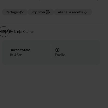
Aucune
valeur
de
notation.
Partager
Imprimer
Aller à la recette
Lien
sur
la
même
page.
By Ninja Kitchen
Durée totale
1h 45m
Facile