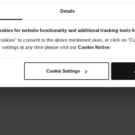
aisser mûrir pendant 2 semaines. Délicieux servi avec du f
Details
okies for website functionality and additional tracking tools 
cookies" to consent to the above mentioned uses, or click on "Co
settings at any time please visit our
Cookie Notice
.
Cookie Settings