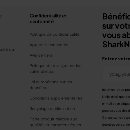
Bénéfic
e
Confidentialité et
conformité
sur vo
vous a
Politique de confidentialité
SharkNi
Appareils connectés
alité du
Avis de tiers
Entrez votr
Politique de divulgation des
vulnérabilités
Loi européenne sur les
données
Inscrivez-vous pou
Ninja, ainsi que de
Conditions supplémentaires
e-mail et en cliqua
Recyclage et élimination
pouvez vous désabo
Consultez notre
po
Fiche produit relative aux
qualités et caractéristiques
données personnell