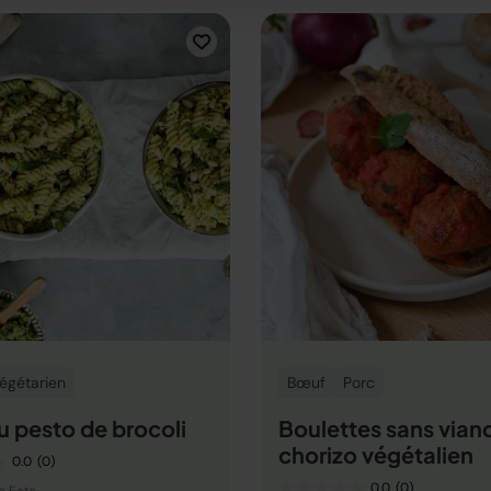
égétarien
Bœuf
Porc
u pesto de brocoli
Boulettes sans vian
chorizo végétalien
0.0
(0)
0.0
(0)