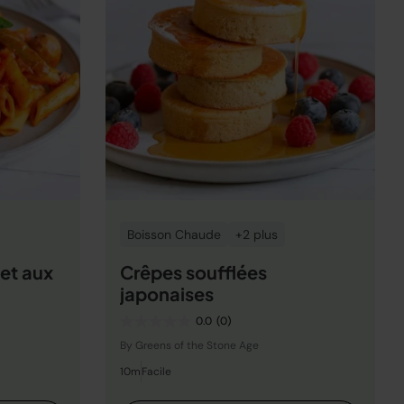
Boisson Chaude
+2 plus
 et aux
Crêpes soufflées
japonaises
0.0
(0)
By Greens of the Stone Age
10m
Facile