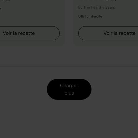
e Eats
By The Healthy Beard
e
01h 15m
Facile
Voir la recette
Voir la recette
Charger plus
Charger
plus