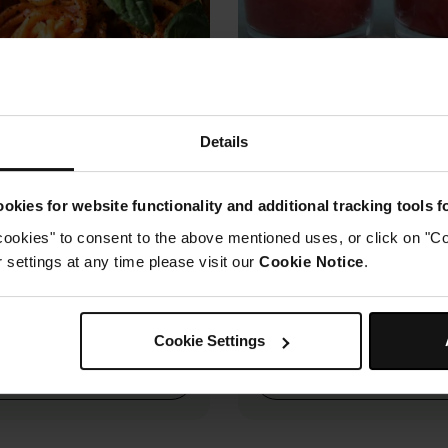
Details
Chaude
+2 plus
Boisson Chaude
+4 plus
okies for website functionality and additional tracking tools 
ti aux poivrons
Compote de rhubar
ux noix de cajou et à
citron vert et ginge
cookies" to consent to the above mentioned uses, or click on "Co
settings at any time please visit our
Cookie Notice
.
0.0
(0)
0.0
(0)
 Roberts
By Nutritiously Naughty
e
0h 15m
Facile
Cookie Settings
Voir la recette
Voir la recette