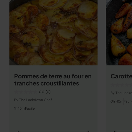
Pommes de terre au four en
Carotte
tranches croustillantes
0.0
(0)
By The Lock
By The Lockdown Chef
0h 40m
Facil
1h 15m
Facile