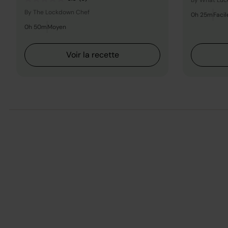
By What Luc
By The Lockdown Chef
0h 25m
Facil
0h 50m
Moyen
Voir la recette