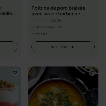
a
Poitrine de porc braisée
Grillée
avec sauce barbecue
coréenne
0.0
(0)
By The Lockdown Chef
1h 0m
Facile
Voir la recette