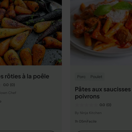
s rôties à la poêle
Porc
Poulet
0.0
(0)
Pâtes aux saucisses
down Chef
poivrons
e
0.0
(0)
By Ninja Kitchen
1h 05m
Facile