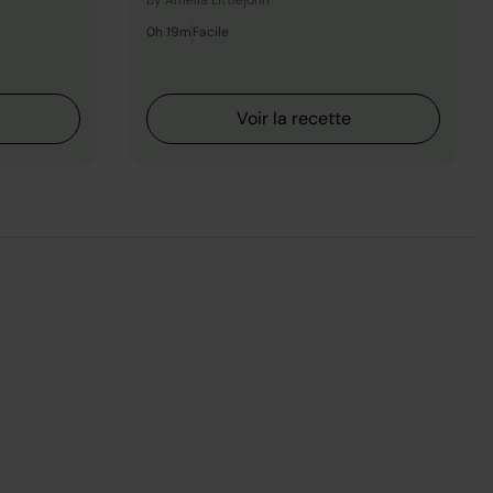
By Amelia Littlejohn
0h 19m
Facile
Voir la recette