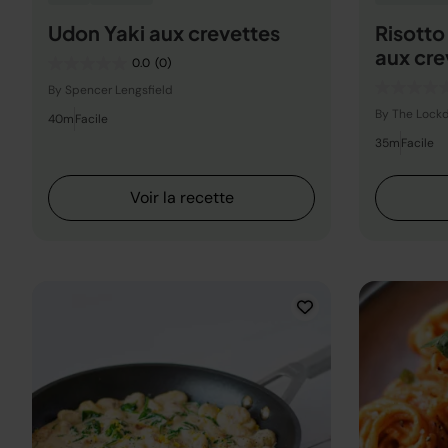
Udon Yaki aux crevettes
Risotto
aux cre
0.0
(0)
By Spencer Lengsfield
By The Lock
40m
Facile
35m
Facile
Voir la recette