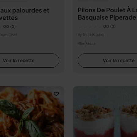
Pilons De Poulet À L
 aux palourdes et
Basquaise Piperade 
vettes
Aux 3 Poivrons
0.0
(0)
0.0
(0)
By Ninja Kitchen
down Chef
45m
Facile
Voir la recette
Voir la recette