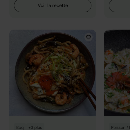
Voir la recette
Bbq
+3 plus
Poisson / 