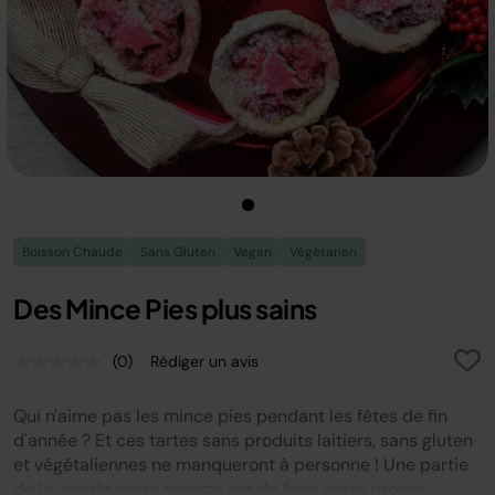
Boisson Chaude
Sans Gluten
Vegan
Végétarien
Des Mince Pies plus sains
(0)
Rédiger un avis
Aucune
valeur
de
Qui n'aime pas les mince pies pendant les fêtes de fin
notation.
Lien
d'année ? Et ces tartes sans produits laitiers, sans gluten
sur
et végétaliennes ne manqueront à personne ! Une partie
la
de la joie de cette recette est de faire votre propre
même