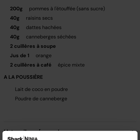
200g
pommes à l'étouffée (sans sucre)
40g
raisins secs
40g
dattes hachées
40g
canneberges séchées
2 cuillères à soupe
Jus de 1
orange
2 cuillères à café
épice mixte
A LA POUSSIÈRE
Lait de coco en poudre
Poudre de canneberge
Ustensiles nécessaires