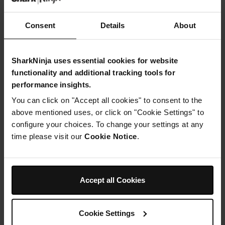
Casserole Ninja Foodi ZEROSTICK
Consent
Details
About
SharkNinja uses essential cookies for website
functionality and additional tracking tools for
performance insights.
Instructions
You can click on "Accept all cookies" to consent to the
above mentioned uses, or click on "Cookie Settings" to
Étape 1
configure your choices. To change your settings at any
Préparez la pâte : Placez tous les ingrédients dans votre
Nutri Ninja de cuisine et mixez-les jusqu'à ce qu'une
time please visit our
Cookie Notice
.
pâte se forme. Roulez en une boule et enveloppez-la
d'un film alimentaire, puis placez-la au réfrigérateur pour
qu'elle repose pendant 30 minutes.
Étape 2
Accept all Cookies
Pendant ce temps, préparez la viande hachée : Placez
les fruits secs, le nectar ou le sirop, le jus d'orange et le
mélange d'épices dans une casserole et laissez mijoter
Cookie Settings
pendant 10 minutes à feu doux, en remuant de temps en