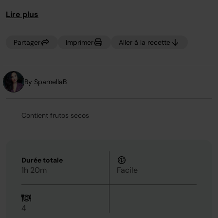
page.
viande hachée qui est super facile et ne contient pas de
Lire plus
sucre raffiné mais a quand même un goût absolument
divin.
Partager
Imprimer
Aller à la recette
By SpamellaB
Contient frutos secos
Durée totale
1h 20m
Facile
4