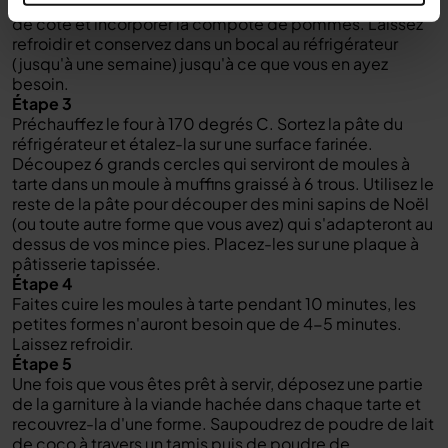
temps, jusqu'à ce que les fruits soient tendres. Mettre
de côté et incorporer la compote de pommes. Laissez
refroidir et conservez dans un bocal au réfrigérateur
(jusqu'à une semaine) jusqu'à ce que vous en ayez
besoin.
Étape 3
Préchauffez le four à 170 degrés C. Sortez la pâte du
réfrigérateur et étalez-la sur une surface farinée.
Découpez 6 grands cercles qui serviront de moules à
tarte dans un moule à muffins graissé à 6 trous. Utilisez le
reste de la pâte pour découper des mini sapins de Noël
(ou toute autre forme que vous avez) qui s'adapteront au
dessus de vos mince pies. Placez-les sur une plaque à
pâtisserie tapissée.
Étape 4
Faites cuire les moules à tarte pendant 10 minutes, les
petites formes n'auront besoin que de 4-5 minutes.
Laissez refroidir.
Étape 5
Une fois que vous êtes prêt à servir, déposez une partie
de la garniture à la viande hachée dans chaque tarte et
recouvrez-la d'une forme. Saupoudrez de poudre de lait
de coco à travers un tamis puis de poudre de