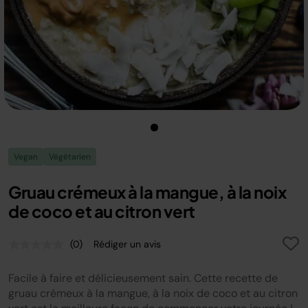
Vegan
Végétarien
Gruau crémeux à la mangue, à la noix
de coco et au citron vert
(0)
Rédiger un avis
Aucune
valeur
de
Facile à faire et délicieusement sain. Cette recette de
notation.
Lien
gruau crémeux à la mangue, à la noix de coco et au citron
sur