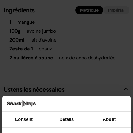
Ingrédients
Métrique
Impérial
1
mangue
100g
avoine jumbo
200ml
lait d'avoine
Zeste de 1
chaux
2 cuillères à soupe
noix de coco déshydratée
Ustensiles nécessaires
Mixeur
Consent
Details
About