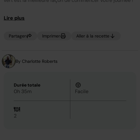
vert est la meilleure façon de commencer votre journée !
la
même
page.
Lire plus
Partager
Imprimer
Aller à la recette
By Charlotte Roberts
Durée totale
0h 35m
Facile
2