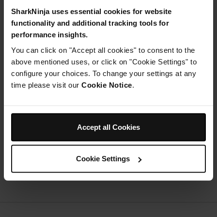
SharkNinja uses essential cookies for website
functionality and additional tracking tools for
Instructions
performance insights.
You can click on "Accept all cookies" to consent to the
Étape 1
above mentioned uses, or click on "Cookie Settings" to
Dans votre mixeur Ninja, mélangez la mangue et le lait
d'avoine et mixez le tout jusqu'à obtenir un mélange
configure your choices. To change your settings at any
homogène. Versez le tout sur les flocons d'avoine, puis
time please visit our
Cookie Notice
.
incorporez le zeste de citron vert et la noix de coco.
Étape 2
Mettez vos flocons d'avoine au réfrigérateur pendant 30
minutes ou toute la nuit, puis ajoutez toutes vos
Accept all Cookies
garnitures préférées !
Cookie Settings