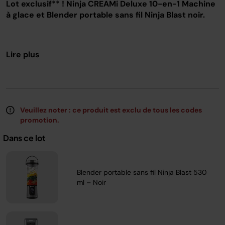
Lot exclusif** ! Ninja CREAMi Deluxe 10-en-1 Machine
Lien
sur
à glace et Blender portable sans fil Ninja Blast noir.
la
même
page.
Lire plus
Technologie Creamify Advanced : savourez des
granités, des crèmes glacées onctueuses et des
boissons glacées en quelques minutes seulement
50 % de crème glacée en plus*
10 programmes à touche unique
Veuillez noter : ce produit est exclu de tous les codes
promotion.
Mixez facilement des smoothies, des boissons
Dans ce lot
protéinées et glacées à la maison ou en extérieur
Parfait pour la salle de sport, le parc, la voiture, le
travail et bien plus encore
Blender portable sans fil Ninja Blast 530
Ultra silencieux et compact
ml – Noir
* par rapport à la Ninja CREAMi originale