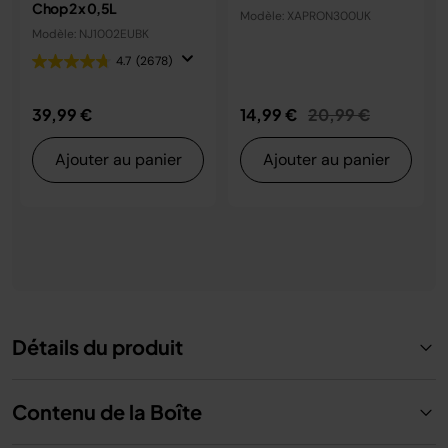
Chop 2 x 0,5L
Modèle: XAPRON300UK
Modèle: NJ1002EUBK
4.7
(2678)
Prix réduit de
au
39,99 €
14,99 €
20,99 €
Ajouter au panier
Ajouter au panier
Détails du produit
Contenu de la Boîte