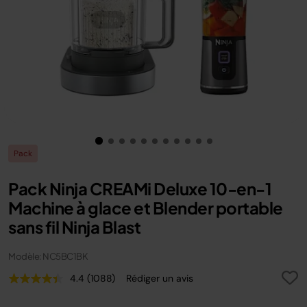
Pack
Pack Ninja CREAMi Deluxe 10-en-1
Machine à glace et Blender portable
sans fil Ninja Blast
Modèle: NC5BC1BK
4.4
(1088)
Rédiger un avis
Lire
1088
avis.