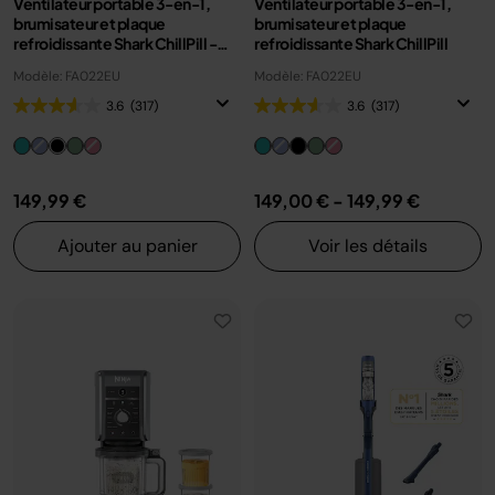
Ventilateur portable 3-en-1,
Ventilateur portable 3-en-1,
brumisateur et plaque
brumisateur et plaque
refroidissante Shark ChillPill -
refroidissante Shark ChillPill
Charbon
Modèle: FA022EU
Modèle: FA022EU
3.6
(317)
3.6
(317)
149,99 €
149,00 €
-
149,99 €
Ajouter au panier
Voir les détails