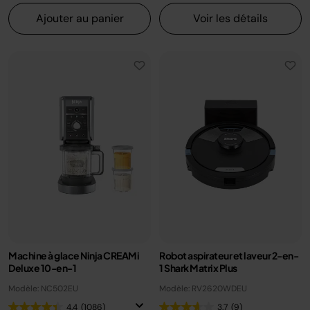
Ajouter au panier
Voir les détails
Machine à glace Ninja CREAMi
Robot aspirateur et laveur 2-en-
Deluxe 10-en-1
1 Shark Matrix Plus
Modèle: NC502EU
Modèle: RV2620WDEU
4.4
(1086)
3.7
(9)