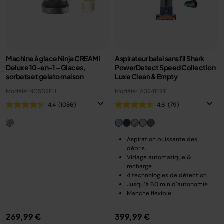
Machine à glace Ninja CREAMi
Aspirateur balai sans fil Shark
Deluxe 10-en-1 – Glaces,
PowerDetect Speed Collection
sorbets et gelato maison
Luxe Clean & Empty
Modèle: NC502EU
Modèle: IA3241FRT
4.4
(1086)
4.6
(79)
Aspiration puissante des
débris
Vidage automatique &
recharge
4 technologies de détection
Jusqu’à 60 min d’autonomie
Manche flexible
269,99 €
399,99 €