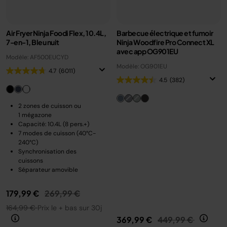
Air Fryer Ninja Foodi Flex, 10.4L,
Barbecue électrique et fumoir
7-en-1, Bleu nuit
Ninja Woodfire Pro Connect XL
avec app OG901EU
Modèle: AF500EUCYD
Modèle: OG901EU
4.7
(6011)
4.5
(382)
2 zones de cuisson ou
1 mégazone
Capacité: 10.4L (8 pers.+)
7 modes de cuisson (40°C-
240°C)
Synchronisation des
cuissons
Séparateur amovible
Prix réduit de
au
179,99 €
269,99 €
164,99 €
Prix le + bas sur 30j
Prix réduit de
au
369,99 €
449,99 €