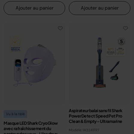
Ajouter au panier
Ajouter au panier
Aspirateur balai sans fil Shark
Vu à la télé
PowerDetect Speed Pet Pro
Clean & Empty – Ultramarine
Masque LED Shark CryoGlow
avec rafraîchissement du
Modèle: IA3241FRT
contour des yeux - Lilas doux