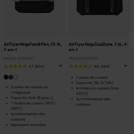
Air Fryer Ninja Foodi Flex, 10.4L,
Air Fryer Ninja DualZone, 7.6L, 4-
7-en-1
en-1
Modèle: AF500EU
Modèle: AF200EU
4.7
(6011)
4.6
(294)
2 zones de cuisson
Capacité: 7.6L (2*3.8L)
2 zones de cuisson ou
4 modes de cuisson (max
1 mégazone
220°C)
Capacité: 10.4L (8 pers.+)
Synchronisation des
7 modes de cuisson (40°C-
cuissons
240°C)
Synchronisation des
cuissons
Séparateur amovible