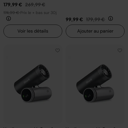
Prix réduit de
au
179,99 €
269,99 €
174,99 €
Prix le + bas sur 30j
Prix réduit de
au
99,99 €
179,99 €
Voir les détails
Ajouter au panier