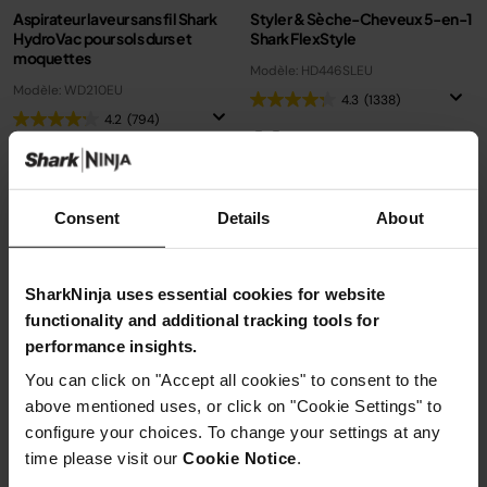
Aspirateur laveur sans fil Shark
Styler & Sèche-Cheveux 5-en-1
HydroVac pour sols durs et
Shark FlexStyle
moquettes
Modèle: HD446SLEU
Modèle: WD210EU
4.3
(1338)
4.2
(794)
5 accessoires
Technologie : Air
Tous les types de cheveux
Consent
Details
About
Inclus : un étui rigide de
Prix réduit de
au
178,99 €
299,99 €
rangement
169,99 €
Prix le + bas sur 30j
SharkNinja uses essential cookies for website
189,99 €
-
249,99 €
functionality and additional tracking tools for
performance insights.
Ajouter au panier
Voir les détails
You can click on "Accept all cookies" to consent to the
above mentioned uses, or click on "Cookie Settings" to
configure your choices. To change your settings at any
time please visit our
Cookie Notice
.