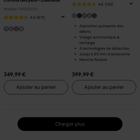
4.6
(143)
Modèle: FW312EUPL
4.4
(671)
Aspiration puissante des
débris
Vidage automatique &
recharge
4 technologies de détection
Jusqu’à 60 min d’autonomie
Manche flexible
349,99 €
399,99 €
Ajouter au panier
Ajouter au panier
Charger
Charger plus