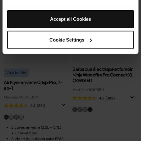
Accept all Cookies
Cookie Settings
Barbecue électrique et fumoir
Vu à la télé
Ninja Woodfire Pro Connect XL
OG901EU
Air Fryer en verre Crispi Pro, 7-
en-1
Modèle: OG901EU
Modèle: AS101EUCY
4.5
(382)
4.4
(331)
2 cuves en verre (2.3L + 5.7L)
+ 2 couvercles
Surface de cuisson sans PFAS