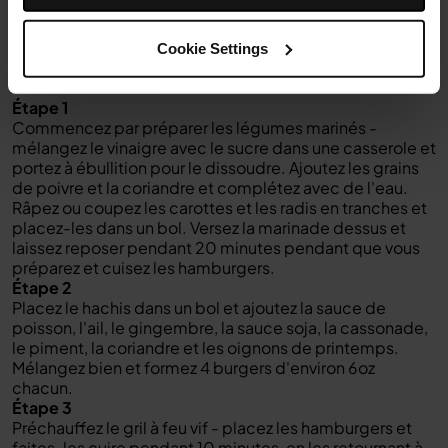
Cookie Settings
Instructions
Étape 1
Commencez par préparer les légumes marinés -
mélangez le vinaigre avec le sucre dans une casserole et
portez à ébullition pour le dissoudre. Ajoutez les grains
de poivre et la coriandre et complétez avec de l'eau.
Râpez ou coupez les carottes et les radis en tranches et
placez-les dans un bol. Versez la marinade dessus et
laissez reposer pendant 20 minutes pendant que vous
préparez et cuisez les hamburgers.
Étape 2
Placez le hachis dans un bol et ajoutez la sauce de
poisson, l'ail, le gingembre, la sauce soja, la cassonade,
le piment, la coriandre et les oignons de printemps.
Mélangez bien et formez 4 burgers d'environ 6oz
chacun.
Étape 3
Préchauffez le gril à feu vif - placez les hamburgers et
faites-les cuire pendant 10 minutes, en les retournant à