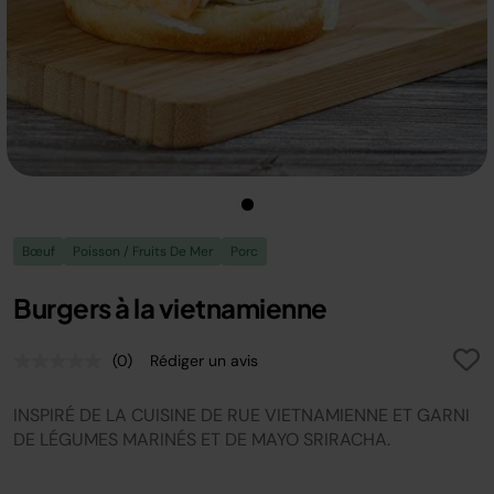
Bœuf
Poisson / Fruits De Mer
Porc
Burgers à la vietnamienne
(0)
Rédiger un avis
Aucune
valeur
de
INSPIRÉ DE LA CUISINE DE RUE VIETNAMIENNE ET GARNI
notation.
Lien
DE LÉGUMES MARINÉS ET DE MAYO SRIRACHA.
sur
la
même