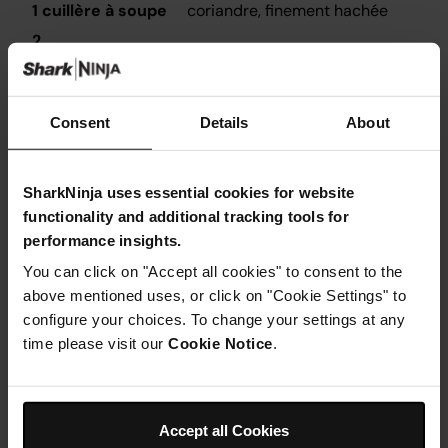
1 cuillère à soupe
coriandre, finement hachée
2
Laitue iceberg
mayo Sriracha pour servir
Consent
Details
About
POUR LES LÉGUMES MARINÉS
2
carottes
SharkNinja uses essential cookies for website
100g
radis
functionality and additional tracking tools for
50ml
vinaigre de cidre
performance insights.
150ml
eau tiède
You can click on "Accept all cookies" to consent to the
above mentioned uses, or click on "Cookie Settings" to
1 cuillère à soupe
sucre
configure your choices. To change your settings at any
5
grains de poivre
time please visit our
Cookie Notice
.
4-5
tiges de coriandre
Accept all Cookies