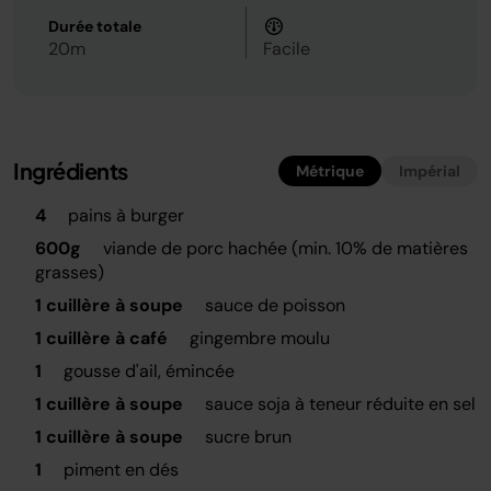
Durée totale
20m
Facile
Ingrédients
Métrique
Impérial
4
pains à burger
600g
viande de porc hachée (min. 10% de matières
grasses)
1 cuillère à soupe
sauce de poisson
1 cuillère à café
gingembre moulu
1
gousse d'ail, émincée
1 cuillère à soupe
sauce soja à teneur réduite en sel
1 cuillère à soupe
sucre brun
1
piment en dés