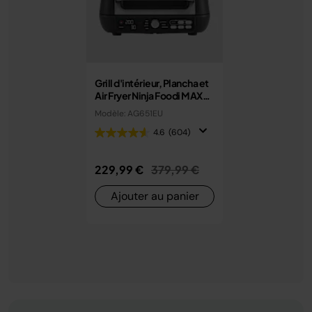
Grill d'intérieur, Plancha et
Air Fryer Ninja Foodi MAX
PRO 7,6 L AG651EU
Modèle: AG651EU
4.6
(604)
Prix réduit de
au
229,99 €
379,99 €
Ajouter au panier