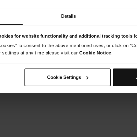
Étape 5
ransférer la pâte dans la poche à douille. Faites un petit trou
Étape 6
Details
ssurez-vous que la poêle à frire est chaude et huilée avec vot
Étape 7
ressez de nombreuses petites boules de pâte sur la poêle. Vér
okies for website functionality and additional tracking tools 
'opération avec le reste de la pâte.
cookies" to consent to the above mentioned uses, or click on "Co
Étape 8
ervir comme des céréales, avec le lait préféré et des fruits.
settings at any time please visit our
Cookie Notice
.
Cookie Settings