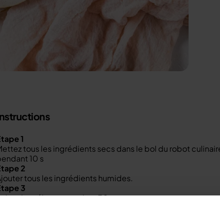
Instructions
tape 1
ettez tous les ingrédients secs dans le bol du robot culin
pendant 10 s
Étape 2
jouter tous les ingrédients humides.
Étape 3
Pulsez le mélange pendant 30s
Étape 4
rattez la pâte sur les côtés et si vous avez de la farine sèch