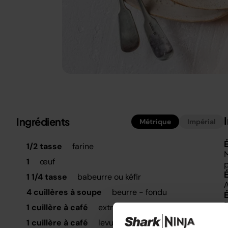
Ingrédients
Métrique
Impérial
É
1/2 tasse
farine
M
1
œuf
1 1/4 tasse
babeurre ou kéfir
A
4 cuillères à soupe
beurre - fondu
1 cuillère à café
extrait de vanille
1 cuillère à café
levure chimique
G