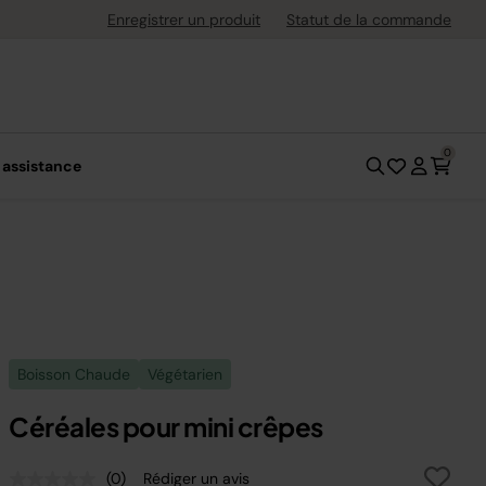
uite dès 40 € d'achat
Enregistrer un produit
Statut de la commande
0
 assistance
Boisson Chaude
Végétarien
Céréales pour mini crêpes
(0)
Rédiger un avis