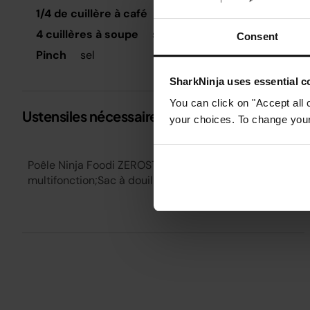
1/4 de cuillère à café
bicarbonate de soude
T
4 cuillères à soupe
sucre
Consent
A
Pinch
sel
P
SharkNinja uses essential co
l
You can click on "Accept all 
Ustensiles nécessaires
S
your choices. To change your 
Poêle Ninja Foodi ZEROSTICK;Robots
multifonction;Sac à douille