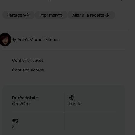
Aucune
valeur
de
notation.
Partager
Imprimer
Aller à la recette
Lien
sur
la
même
page.
By Ania's Vibrant Kitchen
Contient huevos
Contient lácteos
Durée totale
0h 20m
Facile
4