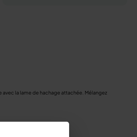
aire avec la lame de hachage attachée. Mélangez
e restante pulez encore 10s.