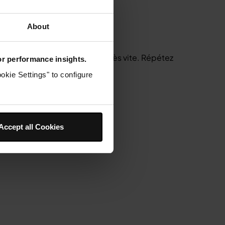
 à l'extrémité.
About
re graisse à frire préférée.
ifiez-les, car elles cuisent très vite. Répétez
for performance insights.
okie Settings" to configure
Accept all Cookies