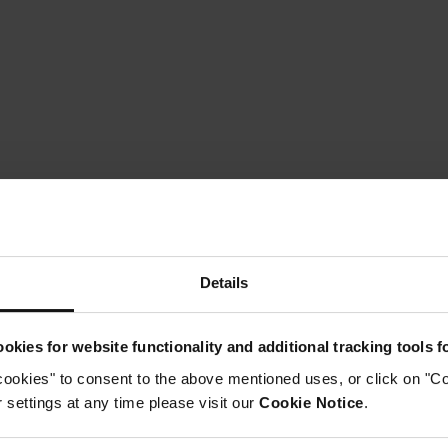
Instructions
tape 1
Details
étacher la peau de la poitrine de dinde. Placer deux tranche
hym sous la peau, des deux côtés de la poitrine, croiser les 
goût.
okies for website functionality and additional tracking tools 
Étape 2
cookies" to consent to the above mentioned uses, or click on "Co
ettre le carré dans la marmite avec les oignons et l'eau. Pl
Étape 3
settings at any time please visit our
Cookie Notice
.
ssemblez le couvercle à pression, en vous assurant que la v
SEAL.