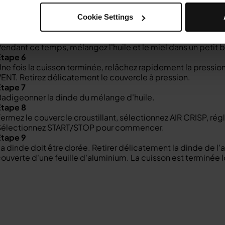
Étape 4
électionnez PRESSION et réglez-la sur élevée. Réglez la d
Cookie Settings
commencer.
Étape 5
endant ce temps, mélangez l'huile et le miel dans un petit b
Étape 6
ne fois la cuisson terminée, relâchez rapidement la pression
ENT. Retirez délicatement le couvercle à pression.
Étape 7
adigeonner la dinde du mélange d'huile.
Étape 8
ermez le couvercle croustillant, sélectionnez AIR CRISP, rég
Sélectionnez START/STOP pour commencer.
Étape 9
a dinde doit être dorée. Retirer délicatement la dinde de l'
ouverte d'une feuille d'aluminium. La cuisson est terminée 