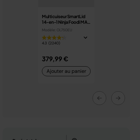
Multicuiseur SmartLid
14-en-1 Ninja Foodi MAX
7,5 L avec couvercle
Modèle: OL750EU
intelligent OL750EU
4.3
(2240)
379,99 €
Ajouter au panier