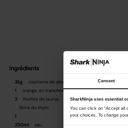
Ingrédients
Métrique
Impérial
É
Consent
2kg
couronne de dinde
D
1
orange, en tranches
t
2
feuilles de laurier
SharkNinja uses essential co
Brins de thym
You can click on "Accept all 
M
your choices. To change your 
1
A
250ml
eau