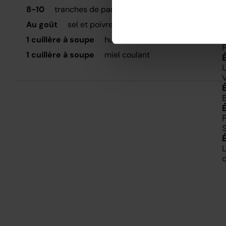
8-10
tranches de pancetta
S
Au goût
sel et poivre
1 cuillère à soupe
huile
P
1 cuillère à soupe
miel coulant
U
V
B
F
L
c