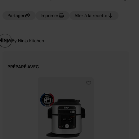
Aucune
valeur
de
notation.
Partager
Imprimer
Aller à la recette
Lien
sur
la
même
page.
By Ninja Kitchen
PRÉPARÉ AVEC