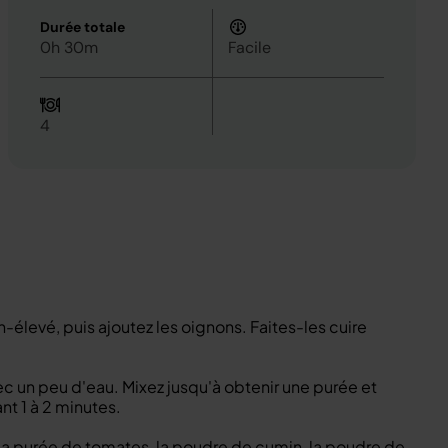
Durée totale
0h 30m
Facile
4
-élevé, puis ajoutez les oignons. Faites-les cuire
ec un peu d'eau. Mixez jusqu'à obtenir une purée et
nt 1 à 2 minutes.
, la purée de tomates, la poudre de cumin, la poudre de