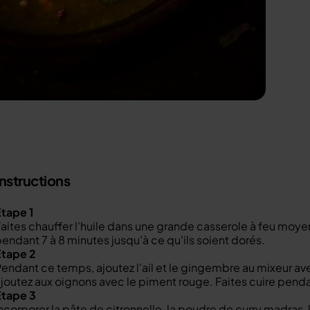
Instructions
tape 1
aites chauffer l'huile dans une grande casserole à feu moyen
endant 7 à 8 minutes jusqu'à ce qu'ils soient dorés.
Étape 2
endant ce temps, ajoutez l'ail et le gingembre au mixeur av
joutez aux oignons avec le piment rouge. Faites cuire penda
Étape 3
ncorporer la pâte de citronnelle, la poudre de curry madras