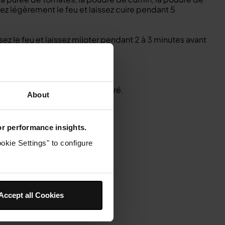
ssez légèrement le feu et laissez cuire pendant 5
issez le feu et laissez mijoter pendant 2 à 3 minutes avant
ue la morue soit cuite.
re plat d'accompagnement préféré.
About
for performance insights.
okie Settings" to configure
Accept all Cookies