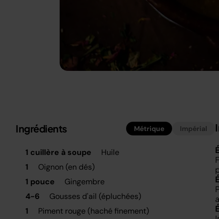
Ingrédients
Métrique
Impérial
É
1 cuillère à soupe
Huile
F
1
Oignon (en dés)
p
1 pouce
Gingembre
P
4-6
Gousses d'ail (épluchées)
a
1
Piment rouge (haché finement)
I