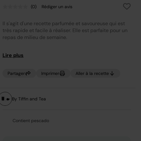
(0)
Rédiger un avis
Aucune
valeur
de
Il s'agit d'une recette parfumée et savoureuse qui est
notation.
Lien
très rapide et facile à réaliser. Elle est parfaite pour un
sur
repas de milieu de semaine.
la
même
page.
Lire plus
Partager
Imprimer
Aller à la recette
By Tiffin and Tea
Contient pescado