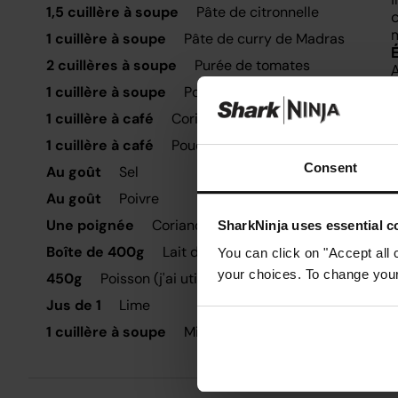
1,5 cuillère à soupe
Pâte de citronnelle
c
m
1 cuillère à soupe
Pâte de curry de Madras
2 cuillères à soupe
Purée de tomates
A
d
1 cuillère à soupe
Poudre de cumin
1 cuillère à café
Coriandre en poudre
C
1 cuillère à café
Poudre de curcuma
P
Consent
Au goût
Sel
Au goût
Poivre
Une poignée
Coriandre (hachée et tiges incluses)
SharkNinja uses essential co
Boîte de 400g
Lait de coco
You can click on "Accept all 
your choices. To change your 
450g
Poisson (j'ai utilisé de la morue)
Jus de 1
Lime
1 cuillère à soupe
Miel