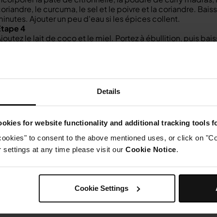
oriandre, le curcuma, le sel et le poivre et la coriandre. Bai
inutes. Ajouter un peu d'eau si les épices collent.
Étape 4
joutez le lait de coco et le miel. Portez à ébullition, puis ba
'ajouter le poisson.
Étape 5
ouvrir la casserole et faire cuire 5 à 10 minutes jusqu'à ce q
Étape 6
ressez le jus de citron vert et dégustez avec du riz ou vot
Details
okies for website functionality and additional tracking tools 
cookies" to consent to the above mentioned uses, or click on "Co
settings at any time please visit our
Cookie Notice
.
Cookie Settings