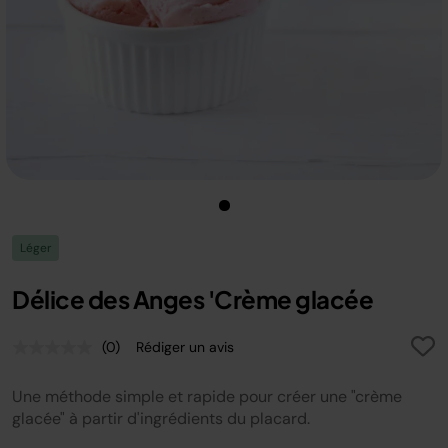
Léger
Délice des Anges 'Crème glacée
(0)
Rédiger un avis
Aucune
valeur
de
Une méthode simple et rapide pour créer une "crème
notation.
Lien
glacée" à partir d'ingrédients du placard.
sur