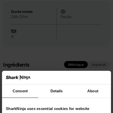
Durée totale
24h 05m
Facile
4
Ingrédients
Métrique
Impérial
1
sachet d'Angel Delight, saveur au choix
300ml
lait entier, froid
Consent
Details
About
SharkNinja uses essential cookies for website