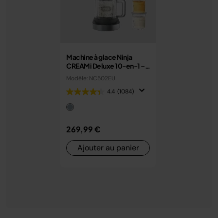
Machine à glace Ninja
CREAMi Deluxe 10-en-1 –
Glaces, sorbets et gelato
Modèle: NC502EU
maison
4.4
(1084)
269,99 €
Ajouter au panier