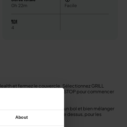
0h 22m
Facile
4
di Health et fermez le couvercle. Sélectionnez GRILL
ur 12 minutes. Sélectionner START/STOP pour commencer
 sauf les filets de flétan, dans un bol et bien mélanger
verser généreusement la marinade dessus, pour les
About