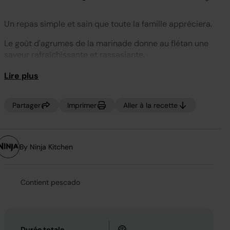
Aucune
valeur
de
Un repas simple et sain que toute la famille appréciera.
notation.
Lien
sur
Le goût d'agrumes de la marinade donne au flétan une
la
saveur rafraîchissante et rassasiante.
même
page.
Lire plus
Partager
Imprimer
Aller à la recette
By Ninja Kitchen
Contient pescado
Durée totale