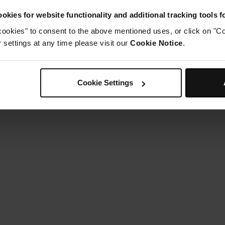
orsque l'appareil émet un signal sonore pour signifier qu'il es
okies for website functionality and additional tracking tools 
ersez une cuillerée de marinade sur le dessus de chaque file
2 minutes, jusqu'à ce que la température interne atteigne 6
cookies" to consent to the above mentioned uses, or click on "Co
rrosez les filets de marinade toutes les 3 à 4 minutes.
settings at any time please visit our
Cookie Notice
.
Étape 4
orsque la cuisson est terminée, servir immédiatement
Cookie Settings