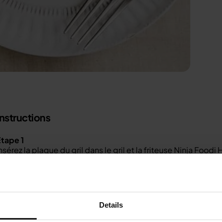
Instructions
tape 1
nsérez la plaque du gril dans le gril et la friteuse Ninja Foo
GRIL), réglez la température sur MAX, et réglez la durée s
e préchauffage.
Étape 2
endant que l'appareil préchauffe, réunir tous les ingrédients,
our les incorporer. Placer ensuite les filets dans le bol et 
Details
enrober uniformément.
Étape 3