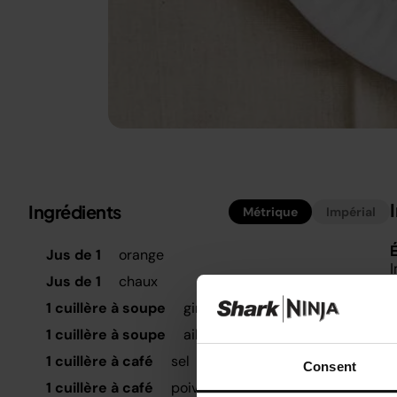
Ingrédients
Métrique
Impérial
É
Jus de 1
orange
I
Jus de 1
chaux
(
l
1 cuillère à soupe
gingembre (émincé)
1 cuillère à soupe
ail (émincé)
P
p
1 cuillère à café
sel
Consent
1 cuillère à café
poivre noir moulu