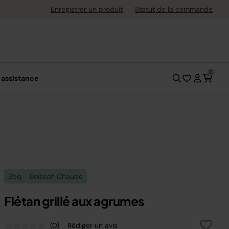
ement flexible avec Klarna
Enregistrer un produit
Statut de la commande
0
 assistance
Bbq
Boisson Chaude
Flétan grillé aux agrumes
(0)
Rédiger un avis