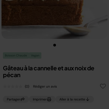
Boisson Chaude
Vegan
Gâteau à la cannelle et aux noix de
pécan
(0)
Rédiger un avis
Aucune
valeur
de
Partager
Imprimer
Aller à la recette
notation.
Lien
sur