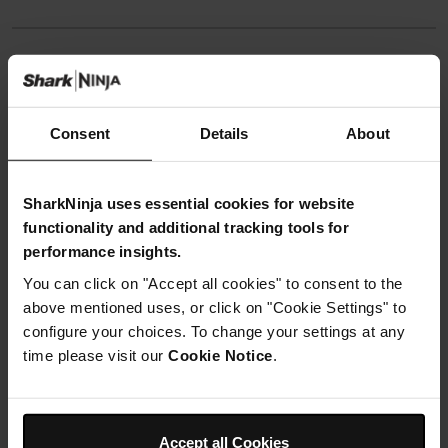
Instructions
Consent
Details
About
Étape 1
Préchauffez votre four à 180c et tapissez un moule à
brownie avec de la levure chimique.
SharkNinja uses essential cookies for website
Étape 2
functionality and additional tracking tools for
Dans votre robot Ninja Kitchen, ajoutez tous les
ingrédients secs et mixez-les pour les combiner.
performance insights.
Étape 3
You can click on "Accept all cookies" to consent to the
Faites fondre le chocolat et l'huile de coco ensemble,
above mentioned uses, or click on "Cookie Settings" to
puis incorporez-les à vos ingrédients secs. Ajoutez les
2/3 de votre mélange de lait, remuez le tout pour
configure your choices. To change your settings at any
combiner complètement, puis incorporez le reste du
time please visit our
Cookie Notice
.
liquide. Si votre pâte est encore trop épaisse, vous
pouvez ajouter un peu plus de lait.
Étape 4
Incorporez les morceaux de chocolat, puis répartissez
Accept all Cookies