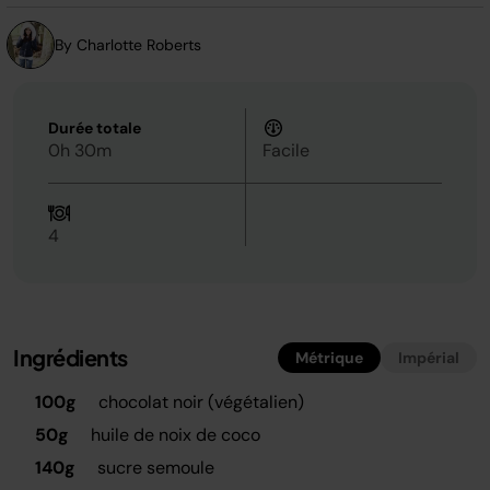
la
même
page.
By Charlotte Roberts
Durée totale
0h 30m
Facile
4
Ingrédients
Métrique
Impérial
100g
chocolat noir (végétalien)
50g
huile de noix de coco
140g
sucre semoule