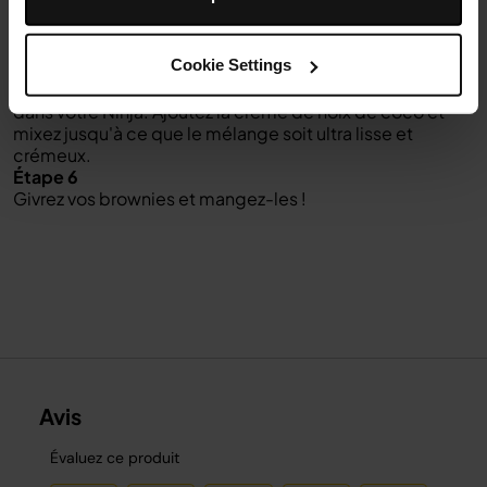
votre pâte dans le moule garni et faites cuire pendant
environ 20 minutes.
Étape 5
Cookie Settings
Pour le délicieux glaçage, mettez le beurre d'amande, le
chocolat fondu, la poudre de cacao et le sirop d'érable
dans votre Ninja. Ajoutez la crème de noix de coco et
mixez jusqu'à ce que le mélange soit ultra lisse et
crémeux.
Étape 6
Givrez vos brownies et mangez-les !