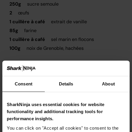
250g
sucre semoule
2
œufs
1 cuillère à café
extrait de vanille
85g
farine
1 cuillère à café
sel marin en flocons
100g
noix de Grenoble, hachées
Consent
Details
About
Instructions
SharkNinja uses essential cookies for website
Étape 1
functionality and additional tracking tools for
Beurrez un moule à gâteau de 20 cm et tapissez le fond
de papier sulfurisé.
performance insights.
.
You can click on "Accept all cookies" to consent to the
Étape 2