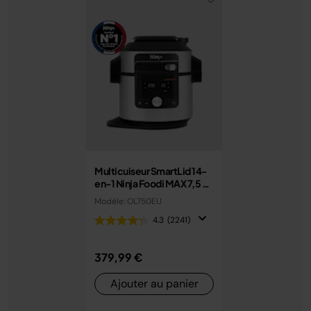
Multicuiseur SmartLid 14-
en-1 Ninja Foodi MAX 7,5 L
avec couvercle intelligent
Modèle: OL750EU
OL750EU
4.3
(2241)
379,99 €
Ajouter au panier