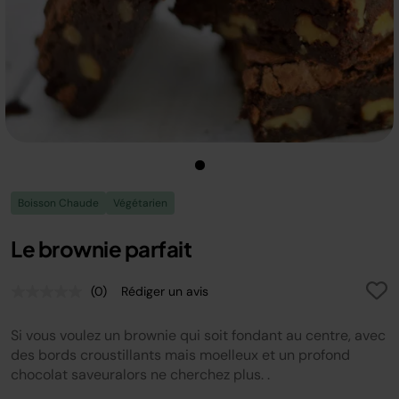
Boisson Chaude
Végétarien
Le brownie parfait
(0)
Rédiger un avis
Aucune
valeur
de
Si vous voulez un brownie qui soit fondant au centre, avec
notation.
Lien
des bords croustillants mais moelleux et un profond
sur
chocolat saveuralors ne cherchez plus. .
la
même