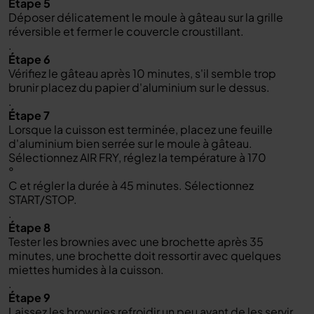
Étape 5
Déposer délicatement le moule à gâteau sur la grille
réversible et fermer le couvercle croustillant.
.
Étape 6
Vérifiez le gâteau après 10 minutes, s'il semble trop
brunir placez du papier d'aluminium sur le dessus.
.
Étape 7
Lorsque la cuisson est terminée, placez une feuille
d'aluminium bien serrée sur le moule à gâteau.
Sélectionnez AIR FRY, réglez la température à 170
°
C et régler la durée à 45 minutes. Sélectionnez
START/STOP.
.
Étape 8
Tester les brownies avec une brochette après 35
minutes, une brochette doit ressortir avec quelques
miettes humides à la cuisson.
.
Étape 9
Laissez les brownies refroidir un peu avant de les servir.