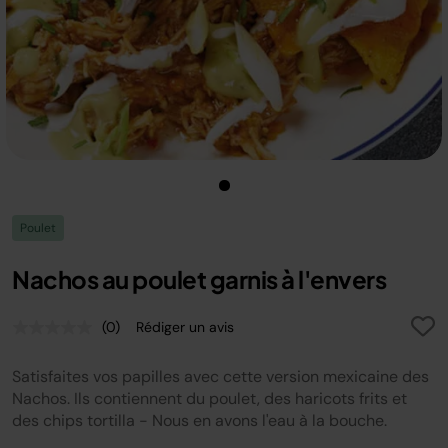
Poulet
Nachos au poulet garnis à l'envers
(0)
Rédiger un avis
Aucune
valeur
de
Satisfaites vos papilles avec cette version mexicaine des
notation.
Lien
Nachos. Ils contiennent du poulet, des haricots frits et
sur
des chips tortilla - Nous en avons l'eau à la bouche.
la
même