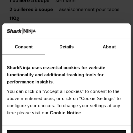
1 cuillère à soupe
sel marin
2 cuillères à soupe
assaisonnement pour tacos
110g
340g
fromage râpé
GARNITURES
Consent
Details
About
Guacamole
Crème aigre
SharkNinja uses essential cookies for website
Oignons de printemps, émincés
functionality and additional tracking tools for
performance insights.
You can click on "Accept all cookies" to consent to the
above mentioned uses, or click on "Cookie Settings" to
configure your choices. To change your settings at any
Instructions
time please visit our
Cookie Notice
.
Étape 1
Placez le poulet congelé et la salsa dans le pot de