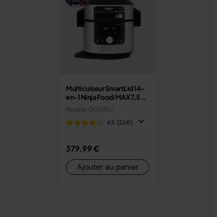
Multicuiseur SmartLid 14-
en-1 Ninja Foodi MAX 7,5 L
avec couvercle intelligent
Modèle: OL750EU
OL750EU
4.3
(2241)
379,99 €
Ajouter au panier