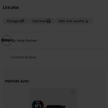
https://vimeo.com/364005534/723da01742
page.
Lire plus
Partager
Imprimer
Aller à la recette
By Ninja Kitchen
Contient lácteos
PRÉPARÉ AVEC