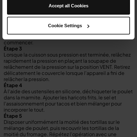
cuisson du multicuiseur Ninja Foodi. Assemblez le
Accept all Cookies
couvercle à pression, en vous assurant que la valve de
relâchement de la pression est en position SEAL.
Étape 2
Cookie Settings
Sélectionnez PRESSION et réglez-la sur HAUT. Réglez la
durée à 12 minutes. Sélectionnez START/STOP pour
commencer.
Étape 3
Lorsque la cuisson sous pression est terminée, relâchez
rapidement la pression en plaçant la soupape de
relâchement de la pression sur la position VENT. Retirez
délicatement le couvercle lorsque l'appareil a fini de
relâcher la pression.
Étape 4
À l'aide des ustensiles en silicone, déchiqueter le poulet
dans la marmite. Ajouter les haricots frits, le sel et
l'assaisonnement pour tacos et bien mélanger pour
incorporer le tout.
Étape 5
Disposer uniformément la moitié des tortillas sur le
mélange de poulet, puis recouvrir les tortillas de la
moitié du fromage. Répétez l'opération avec une