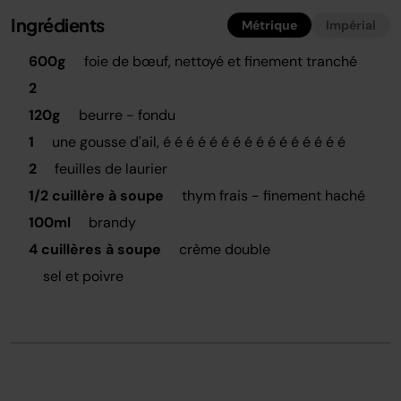
Ingrédients
Métrique
Impérial
600g
foie de bœuf, nettoyé et finement tranché
2
120g
beurre - fondu
1
une gousse d'ail, é é é é é é é é é é é é é é é é
2
feuilles de laurier
1/2 cuillère à soupe
thym frais - finement haché
100ml
brandy
4 cuillères à soupe
crème double
sel et poivre