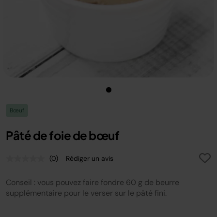
Bœuf
Pâté de foie de bœuf
(0)
Rédiger un avis
Aucune
valeur
de
Conseil : vous pouvez faire fondre 60 g de beurre
notation.
Lien
supplémentaire pour le verser sur le pâté fini.
sur
la
même