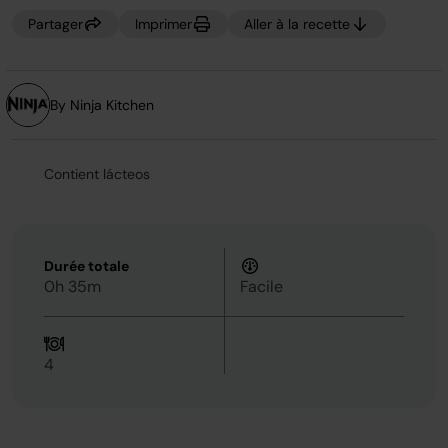
page.
Partager
Imprimer
Aller à la recette
By Ninja Kitchen
Contient lácteos
Durée totale
0h 35m
Facile
4