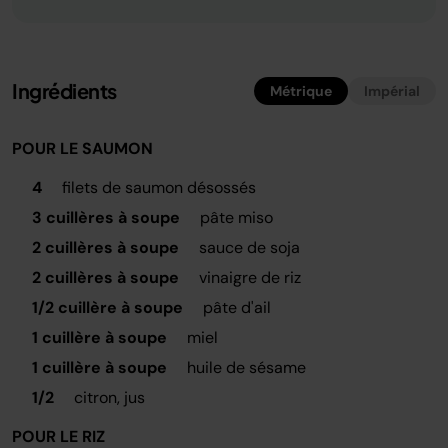
Ingrédients
Métrique
Impérial
POUR LE SAUMON
4
filets de saumon désossés
3 cuillères à soupe
pâte miso
2 cuillères à soupe
sauce de soja
2 cuillères à soupe
vinaigre de riz
1/2 cuillère à soupe
pâte d'ail
1 cuillère à soupe
miel
1 cuillère à soupe
huile de sésame
1/2
citron, jus
POUR LE RIZ