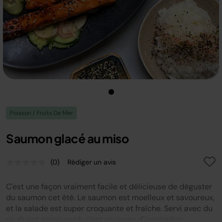
Poisson / Fruits De Mer
Saumon glacé au miso
(0)
Rédiger un avis
Aucune
valeur
de
C'est une façon vraiment facile et délicieuse de déguster
notation.
Lien
du saumon cet été. Le saumon est moelleux et savoureux,
sur
et la salade est super croquante et fraîche. Servi avec du
la
riz gluant assaisonné, c'est un repas d'inspiration
même