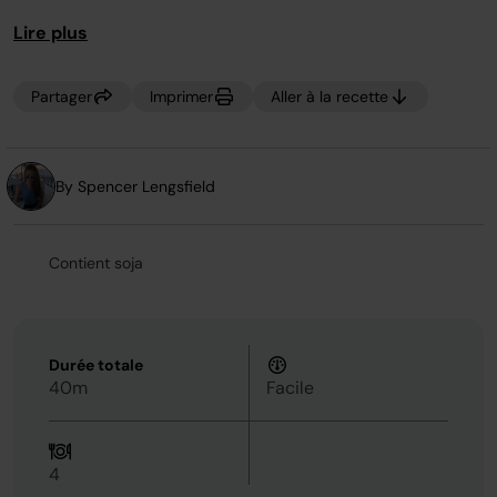
page.
japonaise sain et équilibré !
Lire plus
Partager
Imprimer
Aller à la recette
By Spencer Lengsfield
Contient soja
Durée totale
40m
Facile
4