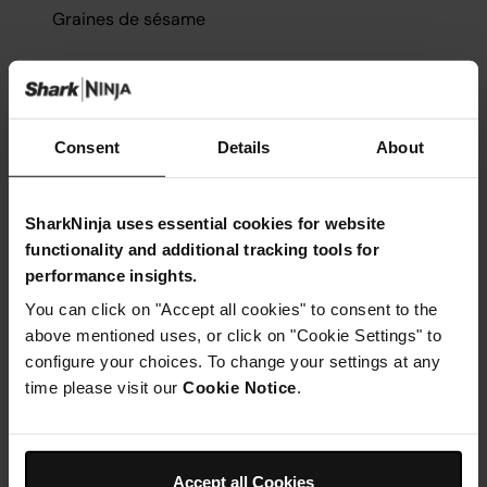
Graines de sésame
Ustensiles nécessaires
Consent
Details
About
Casserole Ninja Foodi ZEROSTICK
SharkNinja uses essential cookies for website
functionality and additional tracking tools for
performance insights.
You can click on "Accept all cookies" to consent to the
above mentioned uses, or click on "Cookie Settings" to
Instructions
configure your choices. To change your settings at any
time please visit our
Cookie Notice
.
Étape 1
Commencez par faire mariner votre saumon. Mélangez
au fouet le miso, la sauce soja, le vinaigre de riz, le citron,
le miel, l'huile de sésame et l'ail. Enduisez vos filets de
Accept all Cookies