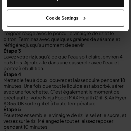
saumon et laissez mariner au réfrigérateur pendant au
moins une heure.
Étape 2
Cookie Settings
Pendant ce temps, préparez votre salade. Mélangez la
pomme, le radis, le concombre, les oignons nouveaux et
l'oignon rouge avec le ponzu, le vinaigre de riz et le
citron. Terminez avec quelques graines de sésame et
réfrigérez jusqu'au moment de servir.
Étape 3
Lavez votre riz jusqu'à ce que l'eau soit claire, environ 4
ou 5 fois. Ajoutez-le dans une casserole avec l'eau et
portez à ébullition.
Étape 4
Mettez le feu à doux, couvrez et laissez cuire pendant 18
minutes. Une fois que tout le liquide est absorbé, aérer
avec une fourchette. C'est également le moment de
préchauffer votre Ninja Foodi MAX Health Grill & Air Fryer
AG551UK sur le gril et à haute température.
Étape 5
Fouettez ensemble le vinaigre de riz, le sel et le sucre, et
versez sur le riz. Mélangez le tout et laissez reposer
pendant 10 minutes.