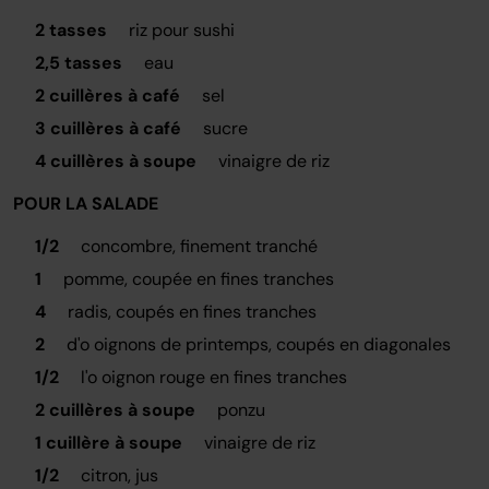
2 tasses
riz pour sushi
2,5 tasses
eau
2 cuillères à café
sel
3 cuillères à café
sucre
4 cuillères à soupe
vinaigre de riz
POUR LA SALADE
1/2
concombre, finement tranché
1
pomme, coupée en fines tranches
4
radis, coupés en fines tranches
2
d'o oignons de printemps, coupés en diagonales
1/2
l'o oignon rouge en fines tranches
2 cuillères à soupe
ponzu
1 cuillère à soupe
vinaigre de riz
1/2
citron, jus