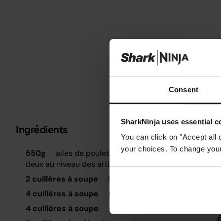
Consent
SharkNinja uses essential co
Ingrédients
Métrique
Impérial
You can click on "Accept all 
your choices. To change your 
É
550g
ailes de poulet non désossées, coupées en
M
deux au niveau des articulations
d
2 cuillères à soupe
huile de colza
I
4 cuillères à soupe
miel coulant
S
4 cuillères à soupe
sauce de soja