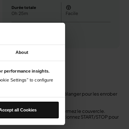
Durée totale
0h 25m
Facile
4
About
for performance insights.
okie Settings" to configure
Ajouter les ailes de poulet et mélanger pour les enrober
heures pour mariner.
Accept all Cookies
égumes sur la plaque du gril et fermez le couvercle.
ez la durée à 10 minutes. Sélectionnez START/STOP pour