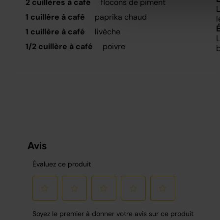
2 cuillères à café
flocons de piment
L
1 cuillère à café
paprika chaud
l
1 cuillère à café
livèche
L
1/2 cuillère à café
poivre
b