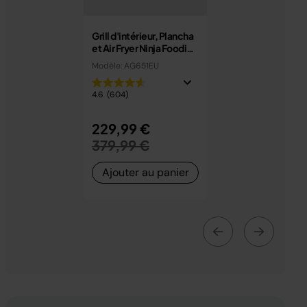
Grill d'intérieur, Plancha
et Air Fryer Ninja Foodi
MAX PRO 7,6 L AG651EU
Modèle: AG651EU
4.6
(604)
Prix réduit de
229,99 €
au
379,99 €
Ajouter au panier