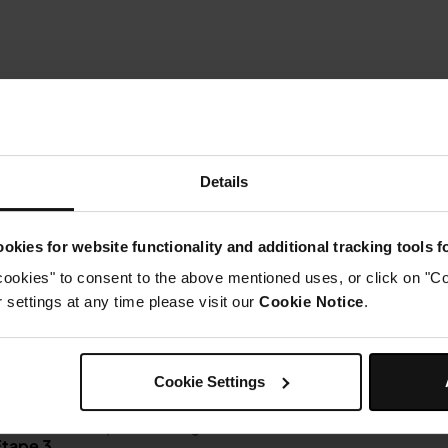
Details
okies for website functionality and additional tracking tools 
Instructions
cookies" to consent to the above mentioned uses, or click on "Co
settings at any time please visit our
Cookie Notice
.
tape 1
élanger l'huile, les épices et les herbes dans un grand bol. 
e saveurs, puis couvrir et placer au réfrigérateur pendant 2 
Étape 2
Cookie Settings
nsérez la plaque du gril dans l'appareil. Placez le panier à l
électionnez AIR FRY, réglez la température à 200°C et régl
commencer le préchauffage.
Étape 3