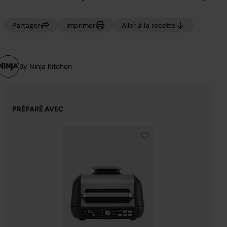
Aucune
valeur
de
notation.
Partager
Imprimer
Aller à la recette
Lien
sur
la
même
page.
By Ninja Kitchen
PRÉPARÉ AVEC