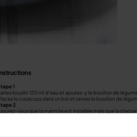
Instructions
tape 1
aites bouillir 120 ml d'eau et ajoutez-y le bouillon de légum
lacez le couscous dans un bol et versez le bouillon de légu
Étape 2
ssurez-vous que la marmite est installée mais que la plaque de
empérature à 200°C et réglez la minuterie à 15 minutes. 
préchauffage.
Étape 3
ans un bol, mélanger le poulet, l'huile, le paprika, la poudre d'