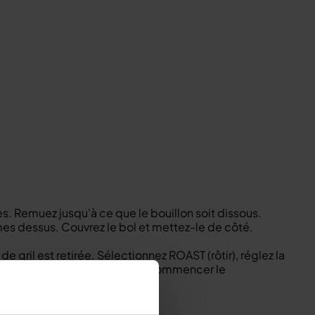
es. Remuez jusqu'à ce que le bouillon soit dissous.
mes dessus. Couvrez le bol et mettez-le de côté.
 gril est retirée. Sélectionnez ROAST (rôtir), réglez la
Sélectionnez START/STOP pour commencer le
ail, le sel et le poivre.