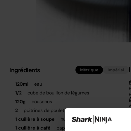
Ingrédients
Métrique
Impérial
É
120ml
eau
F
1/2
cube de bouillon de légumes
P
120g
couscous
A
2
poitrines de poulet, coupées en tranches
t
1 cuillère à soupe
huile
1 cuillère à café
paprika
D