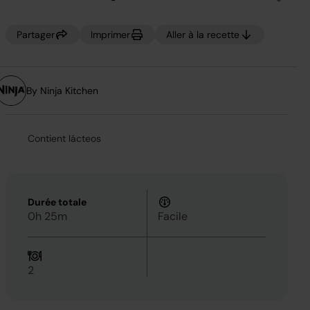
Aucune
valeur
de
notation.
Partager
Imprimer
Aller à la recette
Lien
sur
la
même
page.
By Ninja Kitchen
Contient lácteos
Durée totale
0h 25m
Facile
2