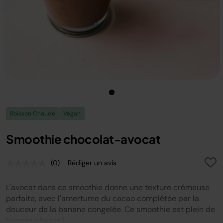
Boisson Chaude
Vegan
Smoothie chocolat-avocat
(0)
Rédiger un avis
Aucune
valeur
de
L'avocat dans ce smoothie donne une texture crémeuse
notation.
Lien
parfaite, avec l'amertume du cacao complétée par la
sur
douceur de la banane congelée. Ce smoothie est plein de
la
bonnes choses !
même