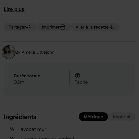
page.
Lire plus
Partager
Imprimer
Aller à la recette
By Amelia Littlejohn
Durée totale
02m
Facile
Ingrédients
Métrique
Impérial
½
avocat mûr
½
banane mûre congelée1