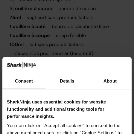
½ cuillère à soupe
poudre de cacao
75ml
yoghourt sans produits laitiers
1 cuillère à café
beurre de cacahuète lisse
1 cuillère à soupe
sirop d'érable
100ml
lait sans produits laitiers
Cacao nibs pour décorer (facultatif)
Consent
Details
About
Instructions
SharkNinja uses essential cookies for website
functionality and additional tracking tools for
Étape 1
performance insights.
Il suffit de mixer tous les ingrédients dans le ninja jusqu'à
obtenir une texture lisse.
You can click on "Accept all cookies" to consent to the
Étape 2
above mentioned uses, or click on "Cookie Settings" to