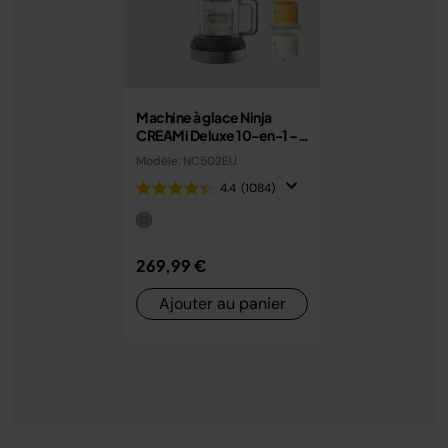
Machine à glace Ninja
CREAMi Deluxe 10-en-1 –
Glaces, sorbets et gelato
Modèle: NC502EU
maison
4.4
(1084)
269,99 €
Ajouter au panier