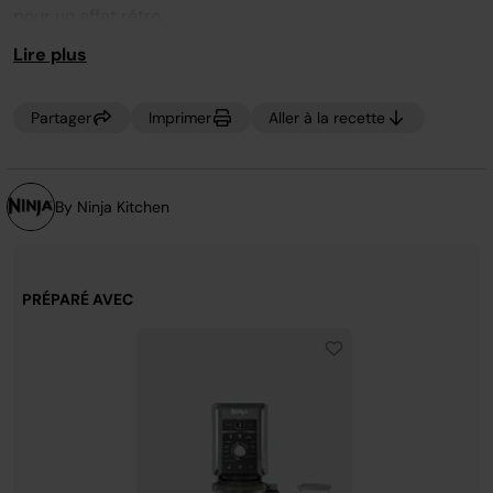
la
pour un effet rétro.
même
page.
Lire plus
Partager
Imprimer
Aller à la recette
By Ninja Kitchen
PRÉPARÉ AVEC