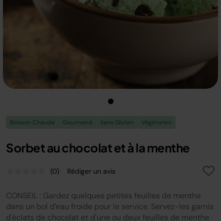
Boisson Chaude
Gourmand
Sans Gluten
Végétarien
Sorbet au chocolat et à la menthe
(0)
Rédiger un avis
Aucune
valeur
de
CONSEIL : Gardez quelques petites feuilles de menthe
notation.
Lien
dans un bol d'eau froide pour le service. Servez-les garnis
sur
d'éclats de chocolat et d'une ou deux feuilles de menthe