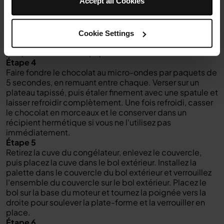
Accept all Cookies
Étape 2
Une fois refroidie, placez le couvercle sur la cuve et
congelez pendant 24 heures.
Étape 3
Cookie Settings
Pendant que la base du sorbet gèle, recouvrez une
plaque de cuisson de papier sulfurisé.
Étape 4
Faire fondre le chocolat au micro-ondes par paquets de
5 secondes, en remuant entre chaque. Verser sur un
plateau tapissé, puis étaler finement avec une spatule et
laisser refroidir complètement. Une fois refroidi, casser
le chocolat en morceaux et le conserver dans un
récipient hermétique si vous ne l'utilisez pas
immédiatement.
Étape 5
Retirez la cuve du congélateur, enlevez le couvercle,
puis placez la cuve dans le bol extérieur. Installez la
palette dans le couvercle du bol extérieur et verrouillez
l'ensemble du couvercle sur le bol extérieur. Placez le
bol sur la base du moteur et tournez la poignée vers la
droite pour soulever la plate-forme et la verrouiller en
place.
Étape 6