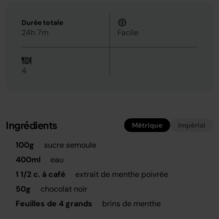
Durée totale
24h 7m
Facile
4
Ingrédients
Métrique
Impérial
100g
sucre semoule
400ml
eau
1 1/2 c. à café
extrait de menthe poivrée
50g
chocolat noir
Feuilles de 4 grands
brins de menthe