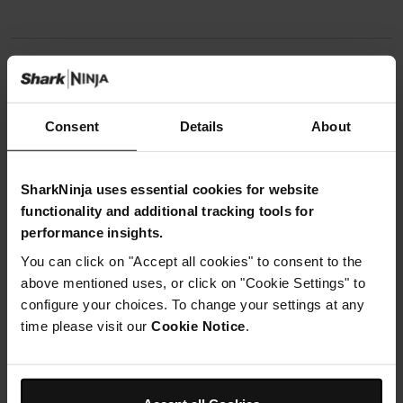
Ustensiles nécessaires
Casserole Ninja Foodi ZEROSTICK
Consent
Details
About
SharkNinja uses essential cookies for website
functionality and additional tracking tools for
performance insights.
Instructions
You can click on "Accept all cookies" to consent to the
above mentioned uses, or click on "Cookie Settings" to
Étape 1
configure your choices. To change your settings at any
Faites chauffer le sucre et l'eau dans une petite
time please visit our
Cookie Notice
.
casserole jusqu'à ce que le sucre soit dissous.
Incorporer l'extrait de menthe poivrée et verser le
mélange dans la baignoire vide. Placez la baignoire
dans un bain de glace.