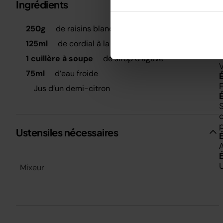
Ingrédients
Métrique
Impérial
É
250g
de raisins blancs sans pépins
M
125ml
de cordial à la fleur de sureau
t
1 cuillère à soupe
de sirop d’agave
V
75ml
d’eau froide
F
Jus d’un demi-citron
S
c
p
Ustensiles nécessaires
U
Mixeur