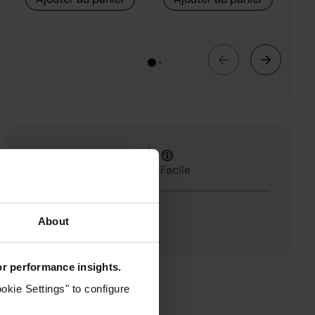
Durée totale
24h 10m
Facile
About
4
for performance insights.
okie Settings" to configure