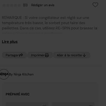
(0)
Rédiger un avis
Aucune
valeur
de
REMARQUE : Si votre congélateur est réglé sur une
notation.
Lien
température très basse, le sorbet peut faire des
sur
paillettes. Dans ce cas, utilisez RE-SPIN pour brasser la
la
même
préparation un peu plus longtemps.
page.
Lire plus
Partager
Imprimer
Aller à la recette
By Ninja Kitchen
PRÉPARÉ AVEC