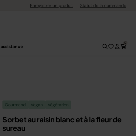
uite dès 40 € d'achat
Enregistrer un produit
Statut de la commande
0
 assistance
Gourmand
Vegan
Végétarien
Sorbet au raisin blanc et à la fleur de
sureau