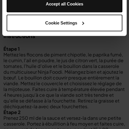
Accept all Cookies
Cookie Settings
Instructions
Étape 1
Mettez les flocons de piment chipotle, le paprika fumé,
le cumin, l'ail en poudre, le jus de citron vert, la purée de
tomates, l'huile d'olive et le bouillon dans la casserole
du multicuiseur Ninja Foodi. Mélangez bien et ajoutez le
bœuf. Le bouillon doit couvrir presque entièrement la
viande. Mettez le couvercle et choisissez le réglage de
la mijoteuse. Faites cuire à température élevée pendant
4 heures jusqu'à ce que la viande soit très tendre et
qu'elle se défasse à la fourchette. Retirez la graisse et
déchiquetez-la avec deux fourchettes.
Étape 2
Prenez 250 ml de la sauce et versez-la dans une petite
casserole. Portez à ébullition à feu moyen et faites cuire,