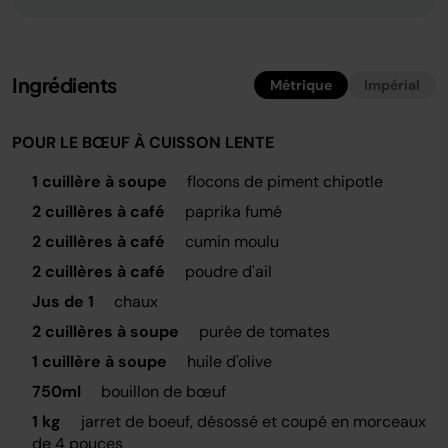
Ingrédients
Métrique
Impérial
POUR LE BŒUF À CUISSON LENTE
1 cuillère à soupe
flocons de piment chipotle
2 cuillères à café
paprika fumé
2 cuillères à café
cumin moulu
2 cuillères à café
poudre d'ail
Jus de 1
chaux
2 cuillères à soupe
purée de tomates
1 cuillère à soupe
huile d'olive
750ml
bouillon de bœuf
1 kg
jarret de boeuf, désossé et coupé en morceaux
de 4 pouces