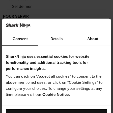
Sel de mer
POUR SERVIR
3
oignons rouges, finement émincés
3
limes
Consent
Details
About
12
tacos mous
300ml
crème aigre, pour servir
Laitue râpée, pour servir
SharkNinja uses essential cookies for website
functionality and additional tracking tools for
Sel de mer
performance insights.
You can click on "Accept all cookies" to consent to the
above mentioned uses, or click on "Cookie Settings" to
configure your choices. To change your settings at any
Ustensiles nécessaires
time please visit our
Cookie Notice
.
Casserole Ninja Foodi ZEROSTICK