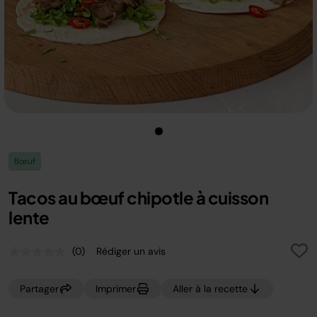
Bœuf
Tacos au bœuf chipotle à cuisson
lente
(0)
Rédiger un avis
Aucune
valeur
de
Partager
Imprimer
Aller à la recette
notation.
Lien
sur