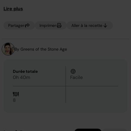
page.
graisses saines et ne contiennent aucun sucre
Lire plus
transformé.
Partager
Imprimer
Aller à la recette
By Greens of the Stone Age
Durée totale
0h 40m
Facile
8