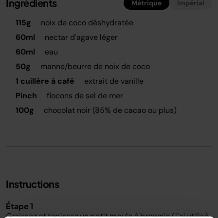
Ingrédients
Métrique
Impérial
115g
noix de coco déshydratée
60ml
nectar d'agave léger
60ml
eau
50g
manne/beurre de noix de coco
1 cuillère à café
extrait de vanille
Pinch
flocons de sel de mer
100g
chocolat noir (85% de cacao ou plus)
Instructions
Étape 1
Graissez et tapissez un petit moule à brownie (j'ai utilisé