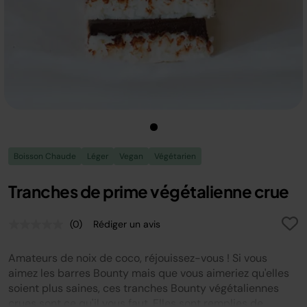
Boisson Chaude
Léger
Vegan
Végétarien
Tranches de prime végétalienne crue
(0)
Rédiger un avis
Aucune
valeur
de
Amateurs de noix de coco, réjouissez-vous ! Si vous
notation.
Lien
aimez les barres Bounty mais que vous aimeriez qu'elles
sur
soient plus saines, ces tranches Bounty végétaliennes
la
crues sont ce qu'il vous faut. Elles sont remplies de
même