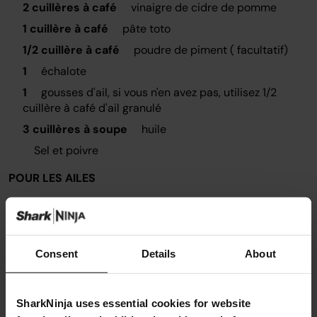
2 cuillères à café
vinaigre de cidre de pomme
1 cuillère à café
pâte toto
1/2 cuillère à café
poudre de piment ( facultatif)
1
échalote
1
gousses d'ail, si vous n'en avez pas, utilisez 1/2
cuillère à café d'ail granulé
3 cuillères à soupe
huile
Sel et poivre
POUR LES AILES
1kg
ailes
Sel et poivre
500ml
sauce
Consent
Details
About
SharkNinja uses essential cookies for website