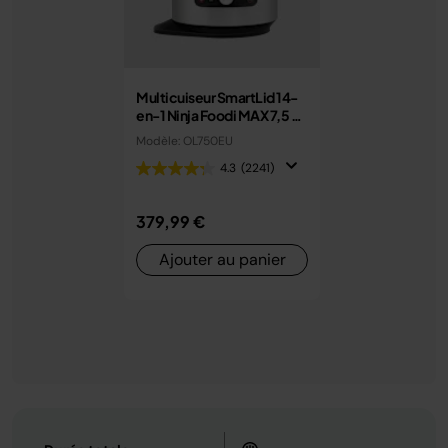
Multicuiseur SmartLid 14-
en-1 Ninja Foodi MAX 7,5 L
avec couvercle intelligent
Modèle: OL750EU
OL750EU
4.3
(2241)
379,99 €
Ajouter au panier