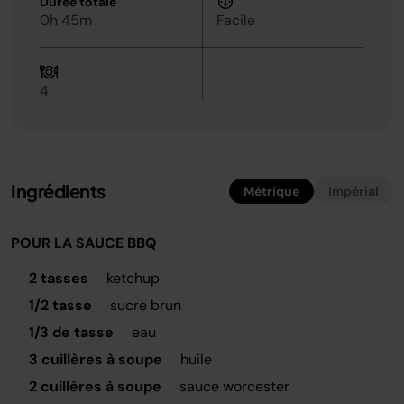
Durée totale
0h 45m
Facile
4
Ingrédients
Métrique
Impérial
POUR LA SAUCE BBQ
2 tasses
ketchup
1/2 tasse
sucre brun
1/3 de tasse
eau
3 cuillères à soupe
huile
2 cuillères à soupe
sauce worcester