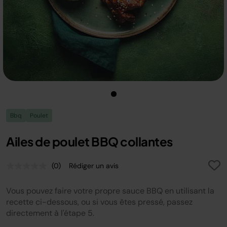
Bbq
Poulet
Ailes de poulet BBQ collantes
(0)
Rédiger un avis
Aucune
valeur
de
Vous pouvez faire votre propre sauce BBQ en utilisant la
notation.
Lien
recette ci-dessous, ou si vous êtes pressé, passez
sur
directement à l'étape 5.
la
même