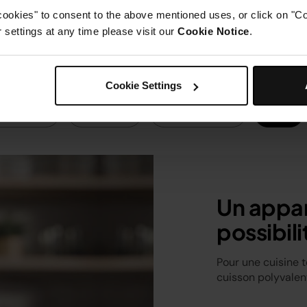
cookies" to consent to the above mentioned uses, or click on "Co
settings at any time please visit our
Cookie Notice
.
Cookie Settings
ristiques
Recettes
Comparaison
FAQ
Un appar
possibili
Pour une cuisine t
cuisson polyvalen