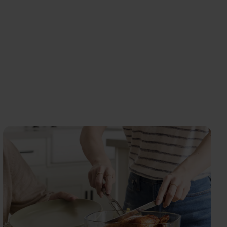
Marque #1 des Air fryers en France en 2024 en
termes de valeur des ventes selon une étude
indépendante 2024