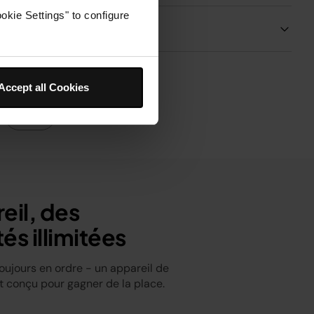
okie Settings" to configure
Livraisons et retours
Accept all Cookies
Avis
eil, des
tés illimitées
oujours en ordre - un appareil de
t conçu pour gagner de la place.