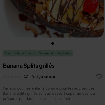
Bbq
Boisson Chaude
Gourmand
Végétarien
Banana Splits grillés
(0)
Rédiger un avis
Aucune
valeur
de
Parfaits pour les enfants comme pour les adultes, ces
notation.
Lien
Banana Splits grillés sont un dessert super amusant à
sur
préparer pendant les mois les plus froids.
la
même