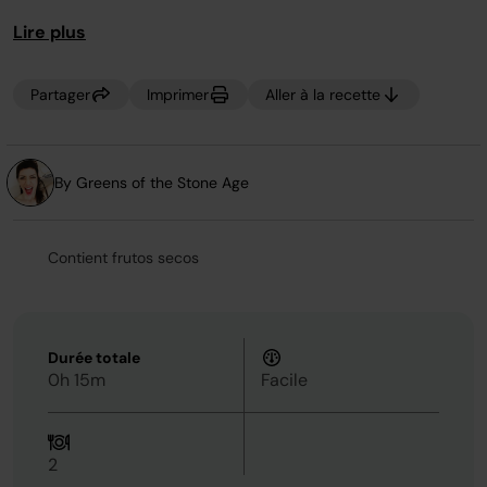
page.
Lire plus
Partager
Imprimer
Aller à la recette
By Greens of the Stone Age
Contient frutos secos
Durée totale
0h 15m
Facile
2