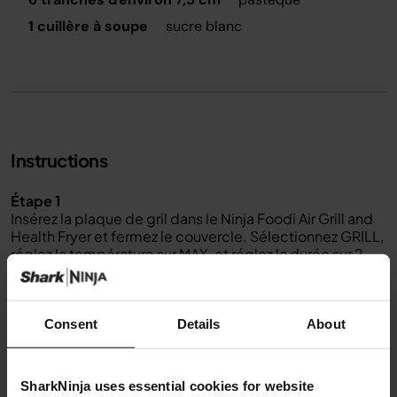
1 cuillère à soupe
sucre blanc
Instructions
Étape 1
Insérez la plaque de gril dans le Ninja Foodi Air Grill and
Health Fryer et fermez le couvercle. Sélectionnez GRILL,
réglez la température sur MAX, et réglez la durée sur 2
minutes. Sélectionnez START/STOP pour commencer le
préchauffage.
Étape 2
Pendant que l'appareil préchauffe, assaisonner
Consent
Details
About
généreusement les tranches de pastèque des deux
côtés avec du sucre blanc.
Étape 3
SharkNinja uses essential cookies for website
Lorsque l'appareil émet un signal sonore pour indiquer