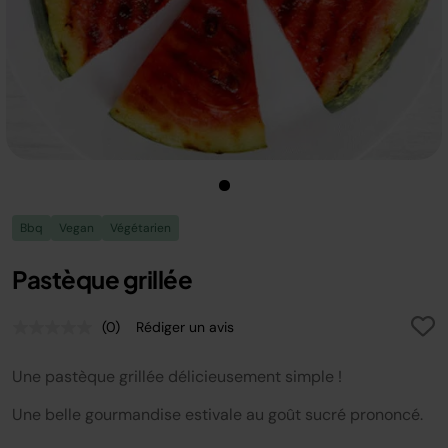
Bbq
Vegan
Végétarien
Pastèque grillée
(0)
Rédiger un avis
Aucune
valeur
de
Une pastèque grillée délicieusement simple !
notation.
Lien
sur
Une belle gourmandise estivale au goût sucré prononcé.
la
même