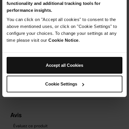
functionality and additional tracking tools for
qu'il est préchauffé, placez la pastèque sur la plaque du
performance insights.
gril. Appuyez doucement pour augmenter le contact
avec la grille. Fermez le couvercle et faites griller
You can click on "Accept all cookies" to consent to the
pendant 2 minutes sans retourner la pastèque.
above mentioned uses, or click on "Cookie Settings" to
Étape 4
configure your choices. To change your settings at any
Une fois la cuisson terminée, servez immédiatement.
ASTUCE : Pour donner un coup de fouet à ces tranches
time please visit our
Cookie Notice
.
de pastèque, ajoutez 2 cuillères à café de poudre de
piment et le zeste d'un citron vert au sucre avant
d'assaisonner les fruits.
Accept all Cookies
Cookie Settings