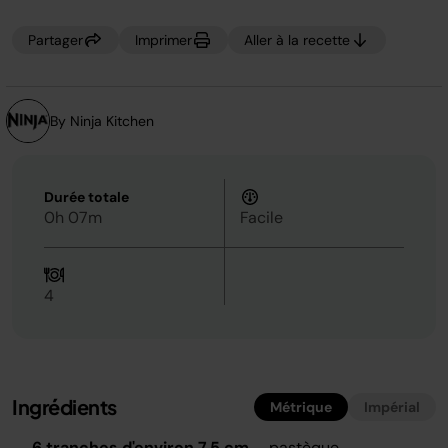
page.
Partager
Imprimer
Aller à la recette
By Ninja Kitchen
Durée totale
0h 07m
Facile
4
Ingrédients
Métrique
Impérial
6 tranches d'environ 7,5 cm
pastèque