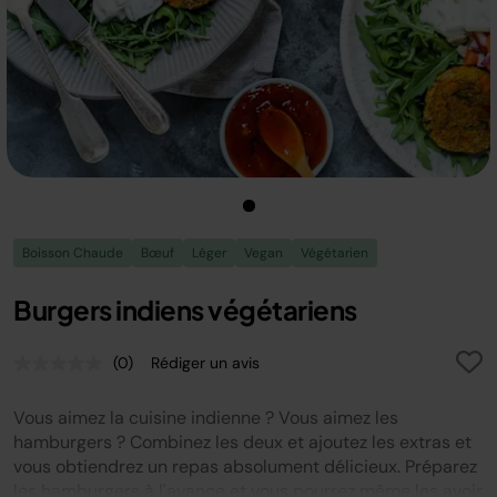
Boisson Chaude
Bœuf
Léger
Vegan
Végétarien
Burgers indiens végétariens
(0)
Rédiger un avis
Aucune
valeur
de
Vous aimez la cuisine indienne ? Vous aimez les
notation.
Lien
hamburgers ? Combinez les deux et ajoutez les extras et
sur
vous obtiendrez un repas absolument délicieux. Préparez
la
les hamburgers à l'avance et vous pourrez même les avoir
même