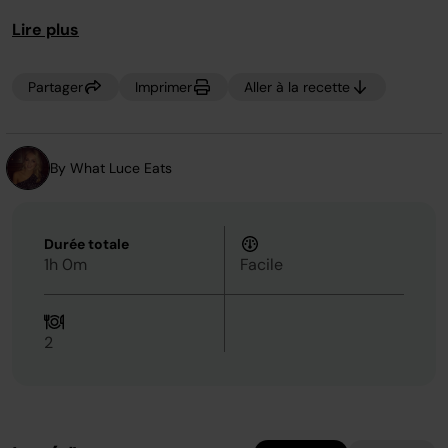
page.
pour vos déjeuners pendant la semaine. La nourriture
Lire plus
végétalienne ne doit pas être ennuyeuse !
Partager
Imprimer
Aller à la recette
By What Luce Eats
Durée totale
1h 0m
Facile
2