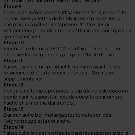
et la cuillère à soupe d'huile d'olive restante.
Étape 9
Lorsque le mélange est suffisamment froid, moulez-le
en environ 9 galettes de hamburger et placez-les sur
une plaque à pâtisserie tapissée. Mettez-les au
réfrigérateur pendant au moins 30 minutes pour qu'elles
se raffermissent.
Étape 10
Préchauffez le four à 180°C et, à l'aide d'un pinceau,
enduisez les burgers d'un peu plus d'huile d'olive.
Étape 11
Faites cuire au four pendant 10 minutes avant de les
retourner et de les faire cuire pendant 10 minutes
supplémentaires.
Étape 12
Pendant ce temps, préparez le dip à la noix de coco en
combinant le yaourt à la noix de coco, le concombre
haché et la menthe dans un bol.
Étape 13
Dans un autre bol, mélangez les tomates en dés,
l'oignon rouge et la coriandre.
Étape 14
Faites cuire le riz et mettez-le dans les assiettes avec la