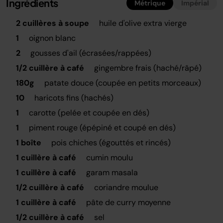
Ingrédients
Métrique
Impérial
2 cuillères à soupe
huile d'olive extra vierge
1
oignon blanc
2
gousses d'ail (écrasées/rappées)
1/2 cuillère à café
gingembre frais (haché/râpé)
180g
patate douce (coupée en petits morceaux)
10
haricots fins (hachés)
1
carotte (pelée et coupée en dés)
1
piment rouge (épépiné et coupé en dés)
1 boîte
pois chiches (égouttés et rincés)
1 cuillère à café
cumin moulu
1 cuillère à café
garam masala
1/2 cuillère à café
coriandre moulue
1 cuillère à café
pâte de curry moyenne
1/2 cuillère à café
sel