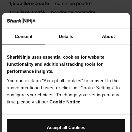
1,5 cuillère à café
cumin en poudre
1 cuillère à café
poudre de coriandre
1/2-1 cuillère à café
poudre de piment rouge
1 cuillère à café
sel
Consent
Details
About
1/4 de cuillère à café
poivre noir
180g
haricots rouges (trempés toute la nuit)
1 cuillère à café
garam masala
SharkNinja uses essential cookies for website
functionality and additional tracking tools for
1 cuillère à café
poudre de curry madras
performance insights.
You can click on "Accept all cookies" to consent to the
above mentioned uses, or click on "Cookie Settings" to
configure your choices. To change your settings at any
time please visit our
Cookie Notice
.
Instructions
Étape 1
Accept all Cookies
Sélectionnez Sear/Saute et réglez sur moyen/élevé.