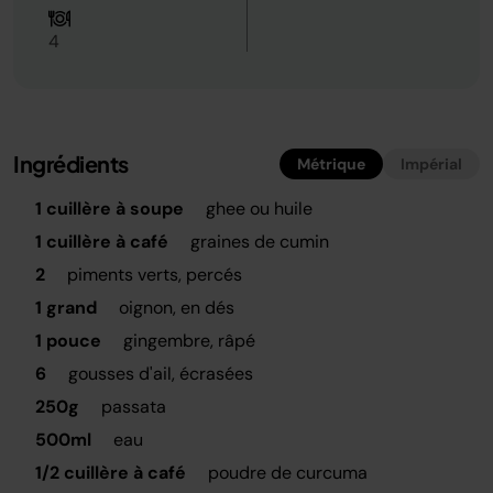
4
Ingrédients
Métrique
Impérial
1 cuillère à soupe
ghee ou huile
1 cuillère à café
graines de cumin
2
piments verts, percés
1 grand
oignon, en dés
1 pouce
gingembre, râpé
6
gousses d'ail, écrasées
250g
passata
500ml
eau
1/2 cuillère à café
poudre de curcuma