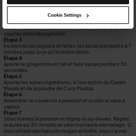
Préchauffez pendant 5 minutes, puis ajoutez le
ghee/l'huile.
Étape 2
Cookie Settings
Ajoutez les graines de cumin et les piments verts et
faites-les sauter pendant une minute ou jusqu'à ce que
vous les entendiez grésiller.
Étape 3
Incorporez les oignons et faites-les sauter pendant 6 à 7
minutes jusqu'à ce qu'ils soient dorés.
Étape 4
Ajouter le gingembre et l'ail et faire sauter pendant 30
secondes.
Étape 5
Ajoutez les autres ingrédients, à l'exception du Garam
Masala et de la poudre de Curry Madras.
Étape 6
Assembler le couvercle à pression et sceller la valve à
vapeur.
Étape 7
Sélectionnez la pression et réglez-la sur élevée. Réglez
la durée sur 30 minutes et sélectionnez le démarrage. Si
vous utilisez des haricots rouges en boîte, vous n'aurez