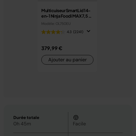
Multicuiseur SmartLid 14-
en-1 Ninja Foodi MAX 7,5 L
avec couvercle intelligent
Modèle: OL750EU
OL750EU
4.3
(2241)
379,99 €
Ajouter au panier
Durée totale
0h 45m
Facile