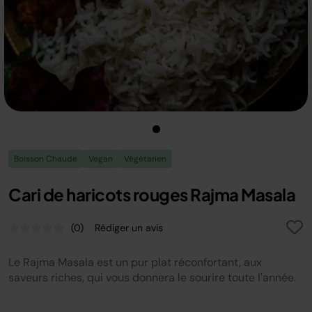
Boisson Chaude
Vegan
Végétarien
Cari de haricots rouges Rajma Masala
(0)
Rédiger un avis
Aucune
valeur
de
Le Rajma Masala est un pur plat réconfortant, aux
notation.
Lien
saveurs riches, qui vous donnera le sourire toute l'année.
sur
la
même