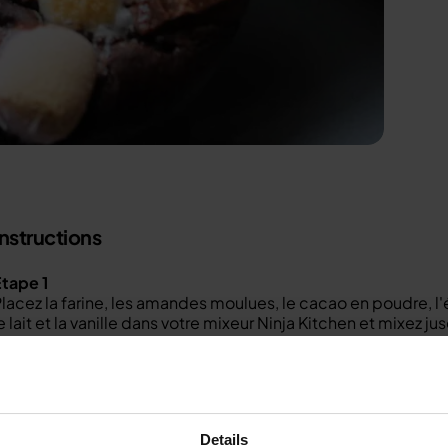
Instructions
tape 1
lacez la farine, les amandes moulues, le cacao en poudre, l'éd
e lait et la vanille dans votre mixeur Ninja Kitchen et mixez j
Étape 2
épartissez-les dans un moule à muffins à 6 trous en silicone
aites cuire au four à 180°C pendant 5-10 minutes.
Étape 3
etirez-les, saupoudrez-les de quelques guimauves et enfo
Details
es dans le four pour qu'ils continuent à cuire pendant 15 minu