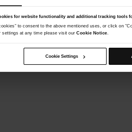
uimauves ne brûlent pas !).
Étape 4
aissez refroidir, sortez-les du moule et dégustez-les !
okies for website functionality and additional tracking tools 
cookies" to consent to the above mentioned uses, or click on "Co
settings at any time please visit our
Cookie Notice
.
Cookie Settings