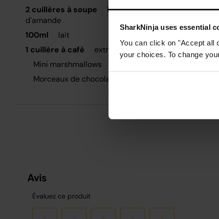
g
2 cuillères à soupe
beurre de noix de cajou ou
d'amande
L
SharkNinja uses essential co
100ml
lait
You can click on "Accept all 
1 cuillère à café
extrait de vanille
your choices. To change your 
Mini marshmallows
Morceaux de chocolat au lait ou noir