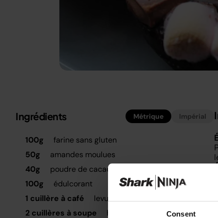
Ingrédients
Métrique
Impérial
É
100g
farine sans gluten
P
50g
amandes moulues
l
40g
poudre de cacao
R
100g
édulcorant
F
1 cuillère à café
levure chimique
R
2 cuillères à soupe
huile de coco, fondue
Consent
l