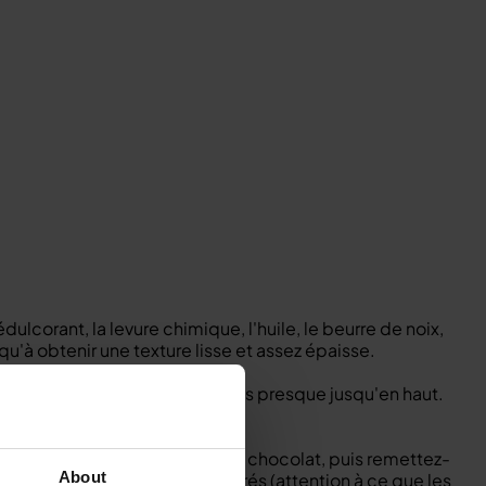
ulcorant, la levure chimique, l'huile, le beurre de noix,
usqu'à obtenir une texture lisse et assez épaisse.
 / bien graissé et remplissez-les presque jusqu'en haut.
ncez-y quelques morceaux de chocolat, puis remettez-
About
tes jusqu'à ce qu'ils soient dorés (attention à ce que les