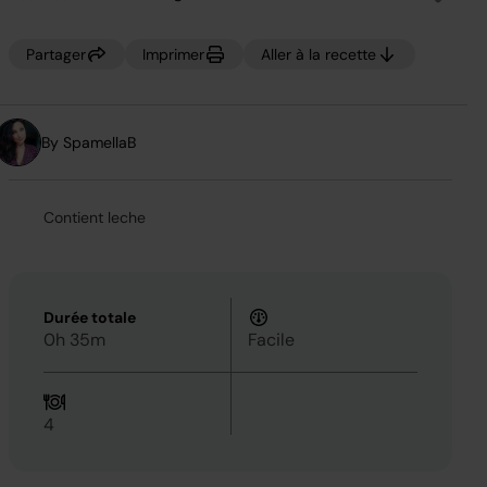
Aucune
valeur
de
notation.
Partager
Imprimer
Aller à la recette
Lien
sur
la
même
page.
By SpamellaB
Contient leche
Durée totale
0h 35m
Facile
4