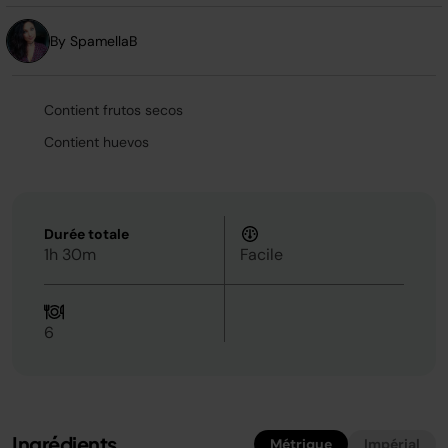
la
même
page.
By SpamellaB
Contient frutos secos
Contient huevos
Durée totale
1h 30m
Facile
6
Ingrédients
Métrique
Impérial