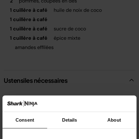
2
pommes, coupées en dés
1 cuillère à café
huile de noix de coco
1 cuillère à café
1 cuillère à café
sucre de coco
1 cuillère à café
épice mixte
amandes effilées
Ustensiles nécessaires
Casserole Ninja Foodi ZEROSTICK
Consent
Details
About