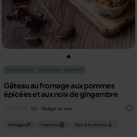
Boisson Chaude
Sans Gluten
Végétarien
Gâteau au fromage aux pommes
épicées et aux noix de gingembre
(0)
Rédiger un avis
Aucune
valeur
de
Partager
Imprimer
Aller à la recette
notation.
Lien
sur