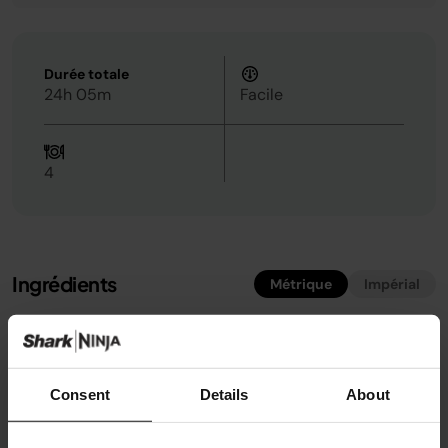
Durée totale
24h 05m
Facile
4
Ingrédients
Métrique
Impérial
50g
de sucre semoule
4 cuillères à soupe
de lait écrémé en poudre
100ml
de crème entière épaisse
Consent
Details
About
300ml
de lait
85g
de marmelade épaisse de couleur sombre