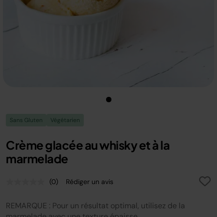
Sans Gluten
Végétarien
Crème glacée au whisky et à la
marmelade
(0)
Rédiger un avis
Aucune
valeur
de
REMARQUE : Pour un résultat optimal, utilisez de la
notation.
Lien
marmelade avec une texture épaisse.