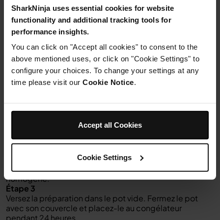
SharkNinja uses essential cookies for website
1 cuillère à soupe
de whisky
functionality and additional tracking tools for
performance insights.
You can click on "Accept all cookies" to consent to the
above mentioned uses, or click on "Cookie Settings" to
configure your choices. To change your settings at any
time please visit our
Cookie Notice
.
Instructions
Étape 1
Dans un petit bol, fouettez le sucre avec le lait en
Accept all Cookies
poudre. Tout en fouettant, versez doucement la crème
et le lait jusqu’à incorporation complète.
Étape 2
Cookie Settings
Incorporez la marmelade et le whisky au fouet dans la
préparation de lait jusqu’à obtenir un mélange
homogène.
Étape 3
Versez la préparation dans le pot vide. Fermez le pot
avec son couvercle et placez-le au congélateur
pendant 24 heures.