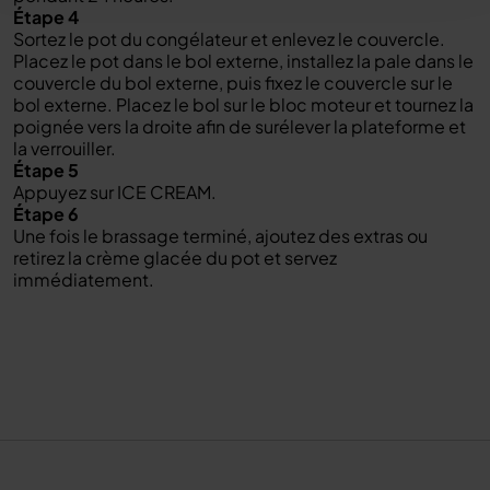
Étape 4
Sortez le pot du congélateur et enlevez le couvercle.
Placez le pot dans le bol externe, installez la pale dans le
couvercle du bol externe, puis fixez le couvercle sur le
bol externe. Placez le bol sur le bloc moteur et tournez la
poignée vers la droite afin de surélever la plateforme et
la verrouiller.
Étape 5
Appuyez sur ICE CREAM.
Étape 6
Une fois le brassage terminé, ajoutez des extras ou
retirez la crème glacée du pot et servez
immédiatement.