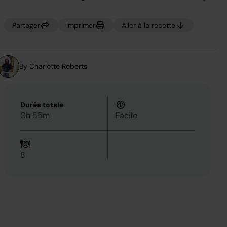
Aucune
valeur
de
notation.
Partager
Imprimer
Aller à la recette
Lien
sur
la
même
page.
By Charlotte Roberts
Durée totale
0h 55m
Facile
8