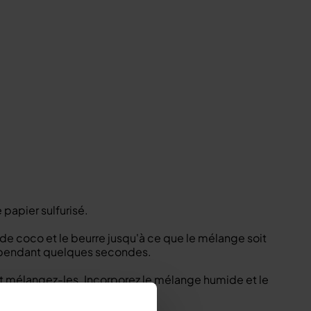
 papier sulfurisé.
 de coco et le beurre jusqu'à ce que le mélange soit
u pendant quelques secondes.
et mélangez-les. Incorporez le mélange humide et le
oule à pain.