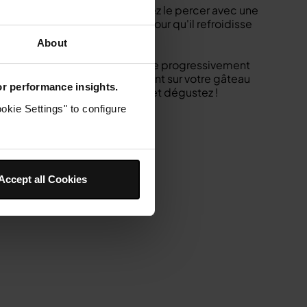
ou jusqu'à ce que vous puissiez le percer avec une
s transférez-le sur une grille pour qu'il refroidisse
About
talien et ajoutez le sucre glace progressivement
annelle et étalez généreusement sur votre gâteau
for performance insights.
es garnitures de votre choix et dégustez !
okie Settings" to configure
Accept all Cookies