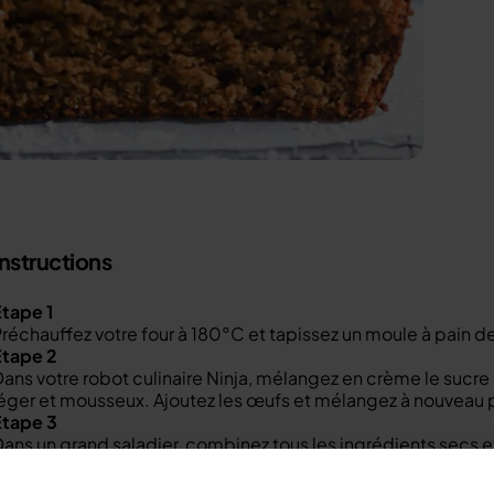
Instructions
tape 1
réchauffez votre four à 180°C et tapissez un moule à pain de
Étape 2
ans votre robot culinaire Ninja, mélangez en crème le sucre
léger et mousseux. Ajoutez les œufs et mélangez à nouvea
Étape 3
ans un grand saladier, combinez tous les ingrédients secs 
aourt pour former une pâte lisse, puis versez-la dans votre m
Étape 4