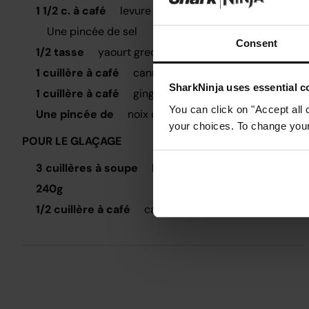
M
1 1/2 c. à café
levure chimique
b
Une pincée de sel
Consent
1/2 tasse
yaourt grec allégé
P
1 cuillère à café
cannelle moulue
j
SharkNinja uses essential co
r
1 cuillère à café
gingembre moulu
You can click on "Accept all 
Une pincée de
noix de muscade
your choices. To change your 
POUR LE GLAÇAGE
3 cuillères à soupe
beurre non laitier
240g
1/2 cuillère à café
cannelle moulue