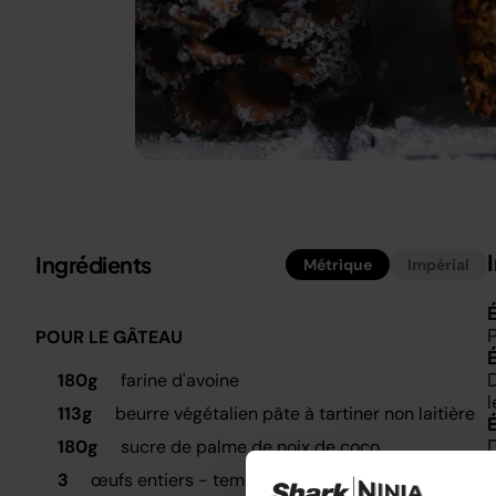
Ingrédients
Métrique
Impérial
É
P
POUR LE GÂTEAU
D
180g
farine d'avoine
113g
beurre végétalien pâte à tartiner non laitière
D
180g
sucre de palme de noix de coco
y
3
œufs entiers - température ambiante