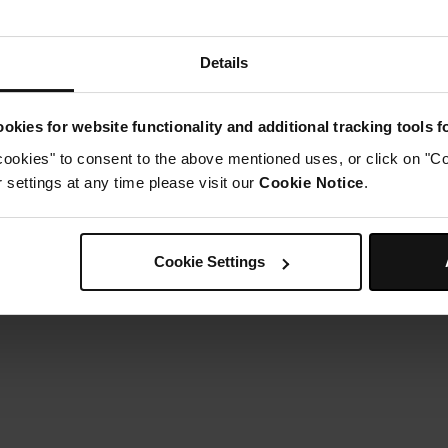
ettez votre gâteau au four pendant environ 35-40 minutes, 
rochette et qu'il ressorte propre. Laissez refroidir un peu, pui
complètement.
Details
Étape 5
endant ce temps, pour le glaçage, mélangez le beurre végé
usqu'à ce qu'il soit complètement incorporé. Mélangez la c
okies for website functionality and additional tracking tools 
efroidi. Décorez avec des bonhommes de pain d'épices ou d
cookies" to consent to the above mentioned uses, or click on "Co
settings at any time please visit our
Cookie Notice
.
Cookie Settings