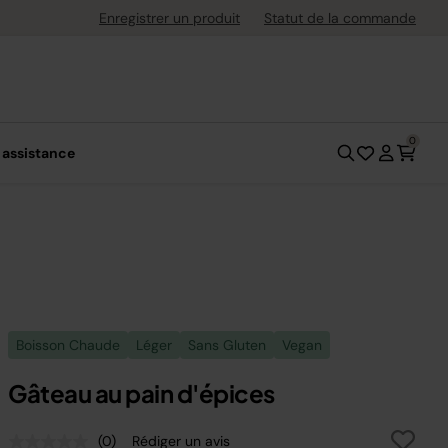
uite dès 40 € d'achat
Enregistrer un produit
Statut de la commande
0
 assistance
Boisson Chaude
Léger
Sans Gluten
Vegan
Gâteau au pain d'épices
(0)
Rédiger un avis