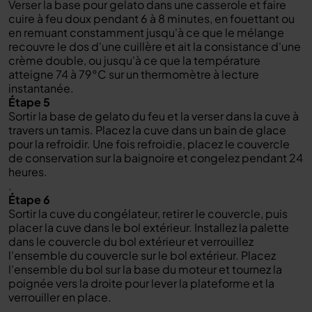
Verser la base pour gelato dans une casserole et faire
cuire à feu doux pendant 6 à 8 minutes, en fouettant ou
en remuant constamment jusqu'à ce que le mélange
recouvre le dos d'une cuillère et ait la consistance d'une
crème double, ou jusqu'à ce que la température
atteigne 74 à 79°C sur un thermomètre à lecture
instantanée.
Étape 5
Sortir la base de gelato du feu et la verser dans la cuve à
travers un tamis. Placez la cuve dans un bain de glace
pour la refroidir. Une fois refroidie, placez le couvercle
de conservation sur la baignoire et congelez pendant 24
heures.
.
Étape 6
Sortir la cuve du congélateur, retirer le couvercle, puis
placer la cuve dans le bol extérieur. Installez la palette
dans le couvercle du bol extérieur et verrouillez
l'ensemble du couvercle sur le bol extérieur. Placez
l'ensemble du bol sur la base du moteur et tournez la
poignée vers la droite pour lever la plateforme et la
verrouiller en place.
.