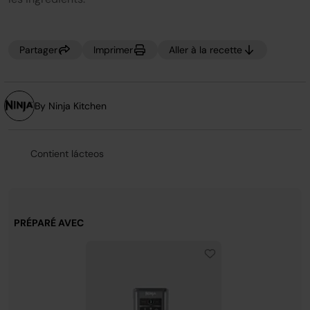
sur
la
même
page.
Partager
Imprimer
Aller à la recette
By Ninja Kitchen
Contient lácteos
PRÉPARÉ AVEC