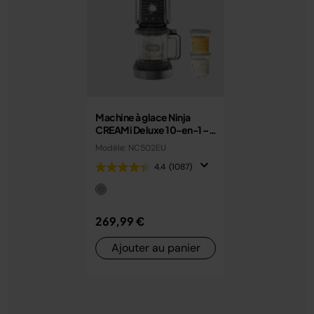
Machine à glace Ninja
CREAMi Deluxe 10-en-1 –
Glaces, sorbets et gelato
Modèle: NC502EU
maison
4.4
(1087)
269,99 €
Ajouter au panier