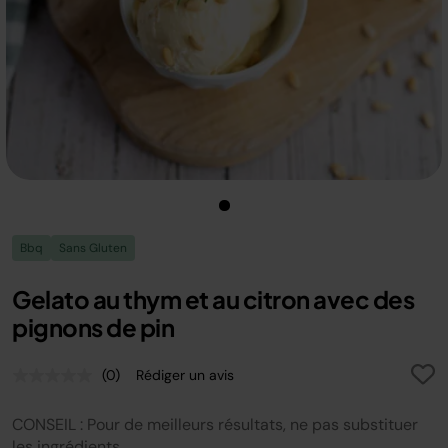
Bbq
Sans Gluten
Gelato au thym et au citron avec des
pignons de pin
(0)
Rédiger un avis
Aucune
valeur
de
CONSEIL : Pour de meilleurs résultats, ne pas substituer
notation.
Lien
les ingrédients.