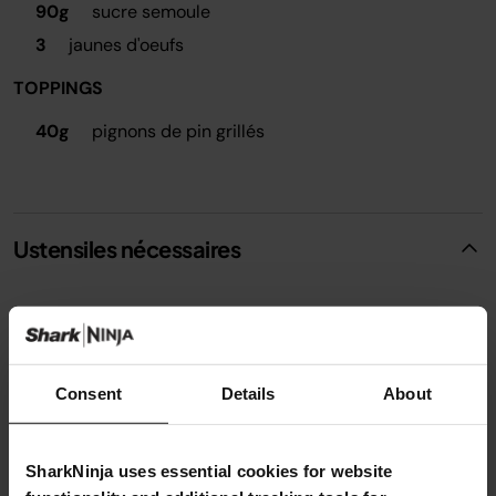
90g
sucre semoule
3
jaunes d'oeufs
TOPPINGS
40g
pignons de pin grillés
Ustensiles nécessaires
Casserole Ninja Foodi ZEROSTICK;Thermomètre
Consent
Details
About
SharkNinja uses essential cookies for website
Instructions