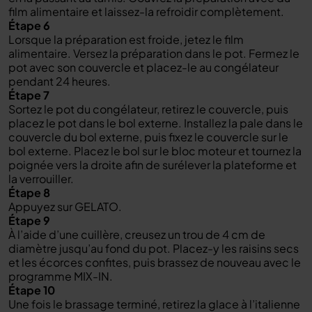
film alimentaire et laissez-la refroidir complètement.
Étape 6
Lorsque la préparation est froide, jetez le film
alimentaire. Versez la préparation dans le pot. Fermez le
pot avec son couvercle et placez-le au congélateur
pendant 24 heures.
Étape 7
Sortez le pot du congélateur, retirez le couvercle, puis
placez le pot dans le bol externe. Installez la pale dans le
couvercle du bol externe, puis fixez le couvercle sur le
bol externe. Placez le bol sur le bloc moteur et tournez la
poignée vers la droite afin de surélever la plateforme et
la verrouiller.
Étape 8
Appuyez sur GELATO.
Étape 9
À l’aide d’une cuillère, creusez un trou de 4 cm de
diamètre jusqu’au fond du pot. Placez-y les raisins secs
et les écorces confites, puis brassez de nouveau avec le
programme MIX-IN.
Étape 10
Une fois le brassage terminé, retirez la glace à l’italienne