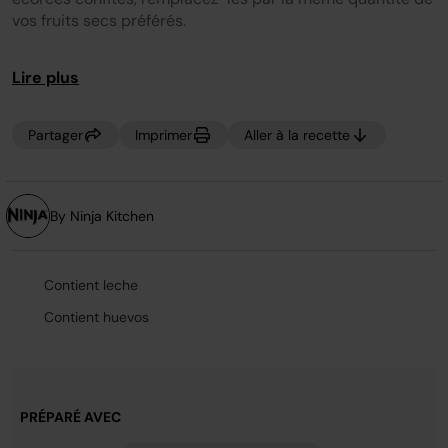
sur
vos fruits secs préférés.
la
même
page.
Lire plus
Partager
Imprimer
Aller à la recette
By Ninja Kitchen
Contient leche
Contient huevos
PRÉPARÉ AVEC