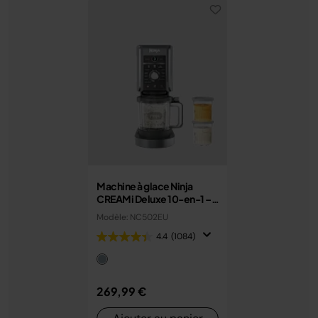
Machine à glace Ninja
CREAMi Deluxe 10-en-1 –
Glaces, sorbets et gelato
Modèle: NC502EU
maison
4.4
(1084)
269,99 €