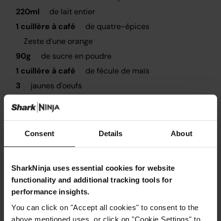
220ml
de lait entier
1 cuillère à café
de quatre-épices
Zeste d’une orange
90g
de sucre en poudre
1 cuillère à café
de fécule de maïs
3
jaunes d'oeufs
25g
de raisins secs, pour les extras
25g
d’écorces confites en petits morceaux, pour les
extras
Consent
Details
About
SharkNinja uses essential cookies for website
functionality and additional tracking tools for
performance insights.
Instructions
You can click on "Accept all cookies" to consent to the
above mentioned uses, or click on "Cookie Settings" to