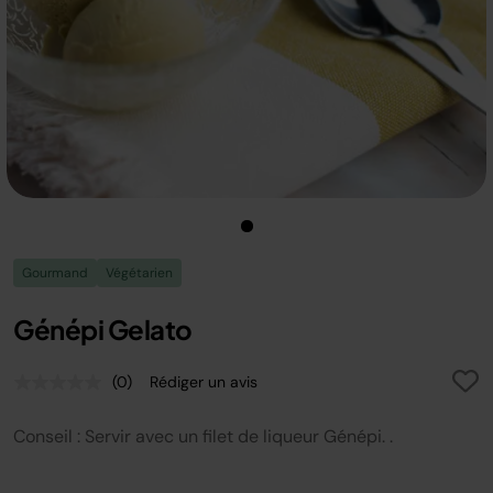
Gourmand
Végétarien
Génépi Gelato
(0)
Rédiger un avis
Aucune
valeur
de
Conseil : Servir avec un filet de liqueur Génépi. .
notation.
Lien
sur