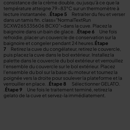
consistance de la crème double, ou jusqu'à ce que
la
température atteigne
79-83°C
sur un thermomètre à
lecture instantanée.
.
Étape 5
Retraiter du feu et verser
dans un
tamis fin
. class="NormalTextRun
SCXW265335606 BCX0">dans
la cuve
.
Placez
la
baignoire
dans un bain de glace.
.
Étape 6
Une fois
refroidie, placer un couvercle de conservation sur
la
baignoire
et congeler pendant 24 heures.
Étape
7
Retirez la cuve du congélateur, retirez le couvercle,
puis placez la cuve dans le bol extérieur. Installez la
palette dans le couvercle du bol extérieur et verrouillez
l'ensemble du couvercle sur le bol extérieur. Placez
l'ensemble du bol sur la base du moteur et tournez la
poignée vers la droite pour soulever la plateforme et la
verrouiller en place.
.
Étape 8
Sélectionner
GELATO
.
.
Étape 9
Une fois le traitement terminé, retirez la
gelato de la cuve et servez-la immédiatement.