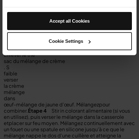
ébullition la crème et le lait, puis retirez du feu. Ajouter le
sachet de thé contenant le Génépi séché et laisser
infuser pendant 30 minutes.
Accept all Cookies
Étape 2
Battre
les jaunes d'œufs et le sucre dans un bol moyen
jusqu'à ce que
ils soient bien combinés
.
Cookie Settings
.
Étape 3
Enlever le thé
sac du mélange de crème
. S
faible
verser
la crème
mélange
dans
œuf
-
mélange de jaune d'œuf.
Mélangez
pour
combiner.
Étape 4
Stir in
colorant alimentaire
(si vous
en utilisez), puis verser le mélange dans la casserole
et
p
lacer sur feu moyen
.
Mélangez continuellement avec
un fouet ou une spatule en silicone jusqu'à ce que le
mélange nappe le dos d'une cuillère et atteigne la