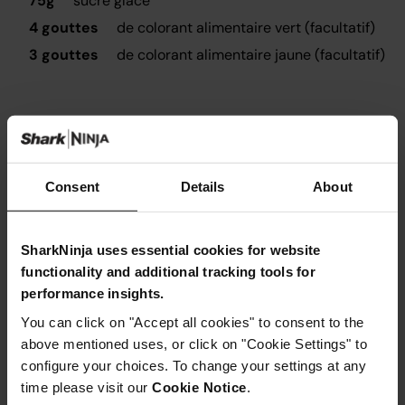
75g
sucre glace
4 gouttes
de colorant alimentaire vert (facultatif)
3 gouttes
de colorant alimentaire jaune (facultatif)
Ustensiles nécessaires
Consent
Details
About
Casserole Ninja Foodi ZEROSTICK;Thermomètre
SharkNinja uses essential cookies for website
functionality and additional tracking tools for
performance insights.
You can click on "Accept all cookies" to consent to the
Instructions
above mentioned uses, or click on "Cookie Settings" to
configure your choices. To change your settings at any
Étape 1
time please visit our
Cookie Notice
.
Dans une petite casserole, portez doucement à