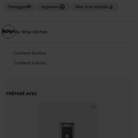
la
même
Partager
Imprimer
Aller à la recette
page.
By Ninja Kitchen
Contient lácteos
Contient huevos
PRÉPARÉ AVEC