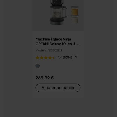
Machine à glace Ninja
CREAMi Deluxe 10-en-1 –
Glaces, sorbets et gelato
Modèle: NC502EU
maison
4.4
(1084)
269,99 €
Ajouter au panier