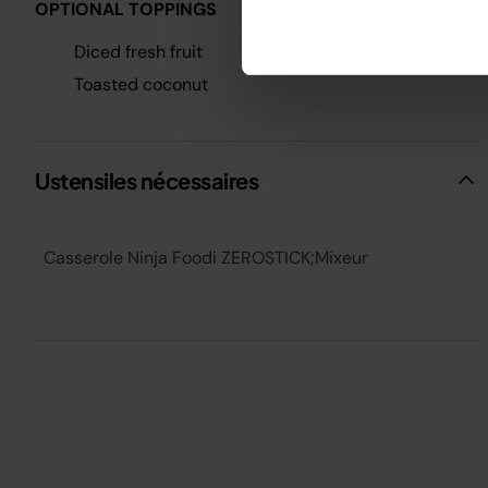
OPTIONAL TOPPINGS
Diced fresh fruit
Toasted coconut
Ustensiles nécessaires
Casserole Ninja Foodi ZEROSTICK;Mixeur