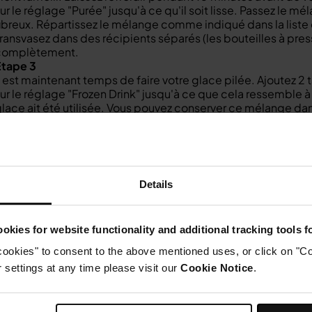
ur le réglage "Purée" jusqu'à ce qu'il soit lisse. Passez le mé
ibreux. Répartissez le mélange comme indiqué dans la liste
ransvasez dans des récipients séparés (les bouteilles à pressio
complètement.
Étape 3
l est maintenant temps de faire votre glace pilée. Ajoutez 2 
ur le réglage "Frozen Drink" jusqu'à ce que cela ressemble à
lace ait été utilisée. Vous pouvez conserver ce mélange dans
écessaire.
Étape 4
emplissez chaque verre au tiers environ avec de la glace pilé
ue le verre soit plein. Complétez avec des fruits hachés et 
ersez un peu de lait concentré de noix de coco. Servez et a
Details
okies for website functionality and additional tracking tools 
cookies" to consent to the above mentioned uses, or click on "Co
settings at any time please visit our
Cookie Notice
.