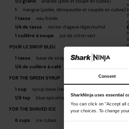
1/2 grand
ananas (pelé et coupé en cubes)
s
1
mangue (pelée, dénoyautée et coupée en cubes)
f
T
1 tasse
eau froide
1/4 de tasse
nectar d'agave léger/xylitol
I
1 cuillère à soupe
jus de citron vert
s
g
POUR LE SIROP BLEU
n
1 tasse
base de sirop (recette ci-dessus)
R
1/4 de cuillère à café
spiruline bleue
q
v
Consent
FOR THE GREEN SYRUP
1 cup
syrup base (recipe above)
SharkNinja uses essential co
1/8 tsp
blue spirulina or 1/4 tsp matcha
You can click on "Accept all 
FOR THE SHAVED ICE
your choices. To change your 
6 cups
ice cubes