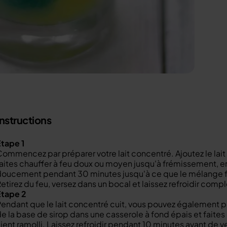
Instructions
tape 1
ommencez par préparer votre lait concentré. Ajoutez le lait
aites chauffer à feu doux ou moyen jusqu'à frémissement, 
oucement pendant 30 minutes jusqu'à ce que le mélange fo
etirez du feu, versez dans un bocal et laissez refroidir com
Étape 2
endant que le lait concentré cuit, vous pouvez également pr
e la base de sirop dans une casserole à fond épais et faites 
ient ramolli. Laissez refroidir pendant 10 minutes avant de v