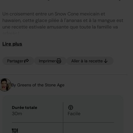
Aucune
valeur
de
Un croisement entre un Snow Cone mexicain et
notation.
Lien
hawaïen, cette glace pilée à l'ananas et à la mangue est
sur
une recette estivale amusante que toute la famille va
la
même
adorer !
page.
Lire plus
Partager
Imprimer
Aller à la recette
By Greens of the Stone Age
Durée totale
30m
Facile