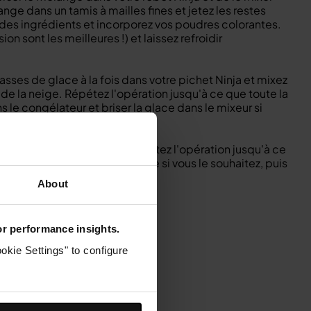
lange dans un tamis à mailles fines et jetez les restes
 des ingrédients et incorporez vos poudres colorantes.
n sont les meilleures !) et laissez refroidir
tasses de glace à la fois dans votre pichet Ninja et mixez
 de la neige. Répétez l'opération jusqu'à ce que toute la
 le congélateur et briser la glace dans le mixeur si
e, puis versez les sirops, répétez l'opération jusqu'à ce
de la noix de coco déshydratée si vous le souhaitez, puis
ppréciez !
About
for performance insights.
okie Settings" to configure