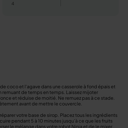
4
 de coco et l'agave dans une casserole à fond épais et
en remuant de temps en temps. Laissez mijoter
nce et réduise de moitié. Ne remuez pas à ce stade.
plètement avant de mettre le couvercle.
éparer votre base de sirop. Placez tous les ingrédients
cuire pendant 5 à 10 minutes jusqu'à ce que les fruits
erser le mélange dans votre robot Ninja et de le mixer