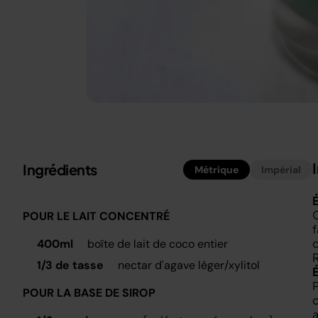
Ingrédients
Métrique
Impérial
É
C
POUR LE LAIT CONCENTRÉ
f
d
400ml
boîte de lait de coco entier
R
1/3 de tasse
nectar d'agave léger/xylitol
P
POUR LA BASE DE SIROP
d
a