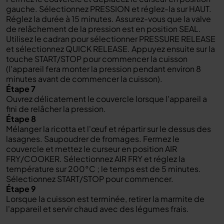
gauche. Sélectionnez PRESSION et réglez-la sur HAUT.
Réglez la durée à 15 minutes. Assurez-vous que la valve
de relâchement de la pression est en position SEAL.
Utilisez le cadran pour sélectionner PRESSURE RELEASE
et sélectionnez QUICK RELEASE. Appuyez ensuite sur la
touche START/STOP pour commencer la cuisson
(l'appareil fera monter la pression pendant environ 8
minutes avant de commencer la cuisson).
Étape 7
Ouvrez délicatement le couvercle lorsque l'appareil a
fini de relâcher la pression.
Étape 8
Mélanger la ricotta et l'œuf et répartir sur le dessus des
lasagnes. Saupoudrer de fromages. Fermez le
couvercle et mettez le curseur en position AIR
FRY/COOKER. Sélectionnez AIR FRY et réglez la
température sur 200°C ; le temps est de 5 minutes.
Sélectionnez START/STOP pour commencer.
Étape 9
Lorsque la cuisson est terminée, retirer la marmite de
l'appareil et servir chaud avec des légumes frais.