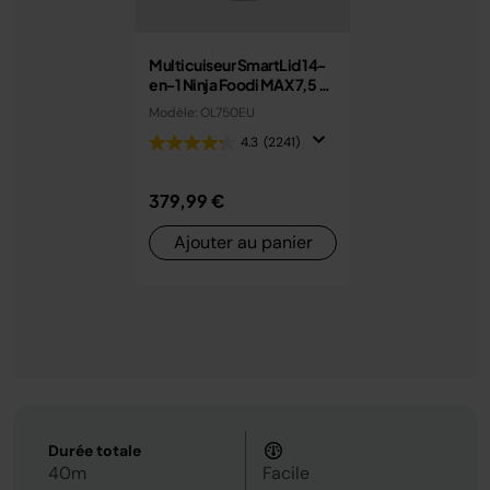
Multicuiseur SmartLid 14-
en-1 Ninja Foodi MAX 7,5 L
avec couvercle intelligent
Modèle: OL750EU
OL750EU
4.3
(2241)
379,99 €
Ajouter au panier
Durée totale
40m
Facile