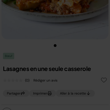
Bœuf
Lasagnes en une seule casserole
(0)
Rédiger un avis
Aucune
valeur
de
Partager
Imprimer
Aller à la recette
notation.
Lien
sur
la
même