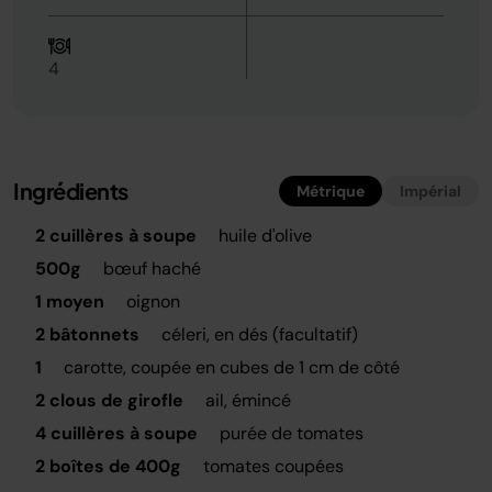
4
Ingrédients
Métrique
Impérial
2 cuillères à soupe
huile d'olive
500g
bœuf haché
1 moyen
oignon
2 bâtonnets
céleri, en dés (facultatif)
1
carotte, coupée en cubes de 1 cm de côté
2 clous de girofle
ail, émincé
4 cuillères à soupe
purée de tomates
2 boîtes de 400g
tomates coupées