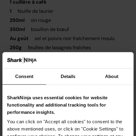
1 cuillère à café
1
feuille de laurier
250ml
vin rouge
350ml
bouillon de bœuf
Au goût
sel et poivre noir fraîchement moulu
250g
feuilles de lasagnes fraîches
250g
fromage ricotta
1
œuf
100g
mozzarella râpée
Consent
Details
About
50g
fromage parmesan râpé
SharkNinja uses essential cookies for website
functionality and additional tracking tools for
performance insights.
You can click on "Accept all cookies" to consent to the
Instructions
above mentioned uses, or click on "Cookie Settings" to