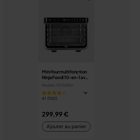
Mini four multifonction
Ninja Foodi 10-en-1 avec
Air Fry et rôtisserie
Modèle: DT200EU
DT200EU
4.1
(1132)
299,99 €
Ajouter au panier