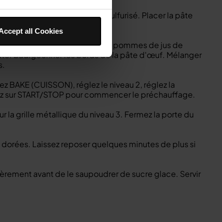
2 plaques de four de papier sulfurisé. Placer la pâte
 1 cm du bord.
Accept all Cookies
fines tranches. Badigeonner les pommes de jus de
pâte. Badigeonner les bords de la pâte d'œuf. Mélanger
s.
nez BAKE (CUISSON), réglez le niveau 2, réglez la
yez sur START/STOP pour commencer le préchauffage.
ur la grille métallique du niveau 3. Fermez la porte du
nt dorées. Laissez reposer quelques minutes de plus si
 légèrement avant de le saupoudrer de sucre glace. Servir