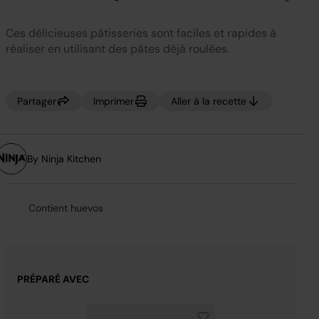
Aucune
valeur
de
Ces délicieuses pâtisseries sont faciles et rapides à
notation.
Lien
réaliser en utilisant des pâtes déjà roulées.
sur
la
même
page.
Partager
Imprimer
Aller à la recette
By Ninja Kitchen
Contient huevos
PRÉPARÉ AVEC