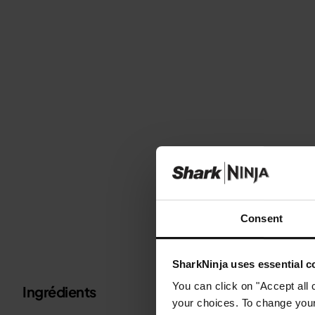
Consent
SharkNinja uses essential co
You can click on "Accept all 
Ingrédients
Métrique
Impérial
your choices. To change your 