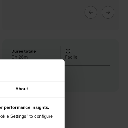
Durée totale
0h 26m
Facile
6
About
for performance insights.
okie Settings" to configure