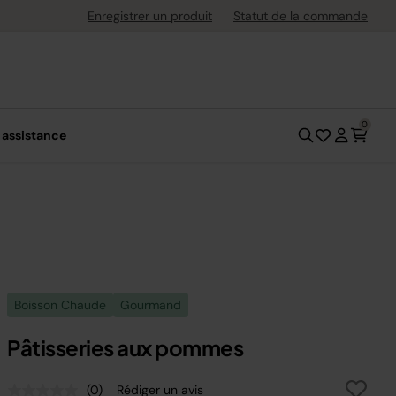
uite dès 40 € d'achat
Enregistrer un produit
Statut de la commande
0
 assistance
Boisson Chaude
Gourmand
Pâtisseries aux pommes
(0)
Rédiger un avis