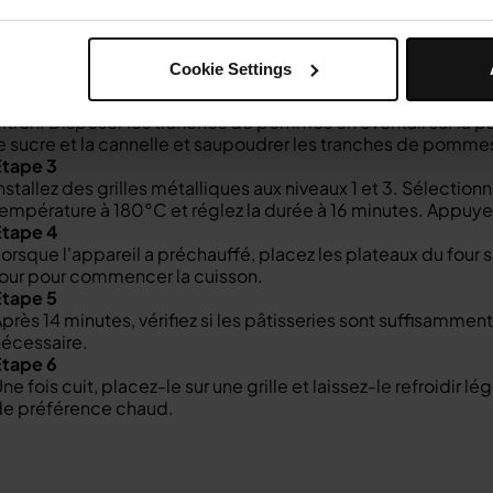
tape 1
érouler la pâte et la couper en 8 morceaux égaux. Recouvrir 
oupée sur le papier sulfurisé. Marquer la pâte tout autour, à
Cookie Settings
Étape 2
etirer le cœur des pommes, les épépiner et les couper en 
itron. Disposer les tranches de pommes en éventail sur la 
e sucre et la cannelle et saupoudrer les tranches de pomme
Étape 3
nstallez des grilles métalliques aux niveaux 1 et 3. Sélection
empérature à 180°C et réglez la durée à 16 minutes. Appu
Étape 4
orsque l'appareil a préchauffé, placez les plateaux du four s
our pour commencer la cuisson.
Étape 5
près 14 minutes, vérifiez si les pâtisseries sont suffisamme
écessaire.
Étape 6
ne fois cuit, placez-le sur une grille et laissez-le refroidir
de préférence chaud.