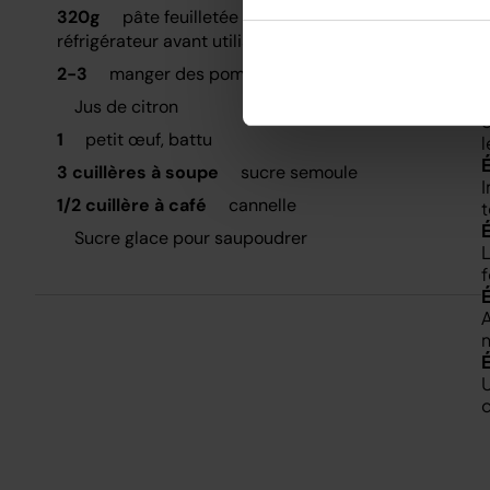
É
320g
pâte feuilletée prête à l'emploi, sortie du
D
réfrigérateur avant utilisation
c
2-3
manger des pommes à la peau rouge
R
Jus de citron
c
1
petit œuf, battu
l
3 cuillères à soupe
sucre semoule
I
1/2 cuillère à café
cannelle
t
Sucre glace pour saupoudrer
L
f
A
n
U