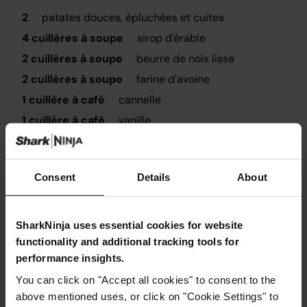
2
patates douces, épluchées et cuites
4 cuillères à soupe
sirop d'érable
2 cuillères à soupe
beurre de noix lisse
2 cuillères à soupe
farine d'avoine
1 cuillère à café
cannelle
1 cuillère à café
vanille
POUR DÉCORER
chocolat noir fondu
Consent
Details
About
flocons de cacao
SharkNinja uses essential cookies for website
functionality and additional tracking tools for
performance insights.
You can click on "Accept all cookies" to consent to the
Instructions
above mentioned uses, or click on "Cookie Settings" to