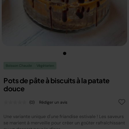
Boisson Chaude
Végétarien
Pots de pâte à biscuits à la patate
douce
(0)
Rédiger un avis
Aucune
valeur
de
Une variante unique d'une friandise estivale ! Les saveurs
notation.
Lien
se marient à merveille pour créer un goûter rafraîchissant
sur