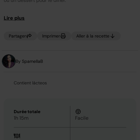
ou un dessert pour le dîner.
la
même
page.
Lire plus
Partager
Imprimer
Aller à la recette
By SpamellaB
Contient lácteos
Durée totale
1h 15m
Facile