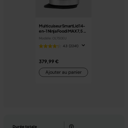
Multicuiseur SmartLid 14-
en-1 Ninja Foodi MAX 7,5 L
avec couvercle intelligent
Modèle: OL750EU
OL750EU
4.3
(2241)
379,99 €
Ajouter au panier
Durée totale