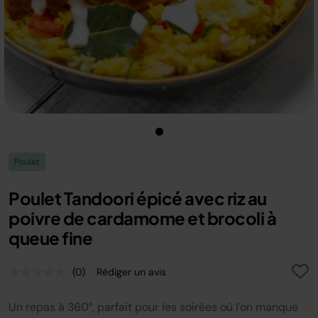
Poulet
Poulet Tandoori épicé avec riz au
poivre de cardamome et brocoli à
queue fine
(0)
Rédiger un avis
Aucune
valeur
de
Un repas à 360°, parfait pour les soirées où l'on manque
notation.