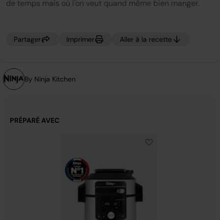
Lien
de temps mais où l'on veut quand même bien manger.
sur
la
même
page.
Partager
Imprimer
Aller à la recette
By Ninja Kitchen
PRÉPARÉ AVEC