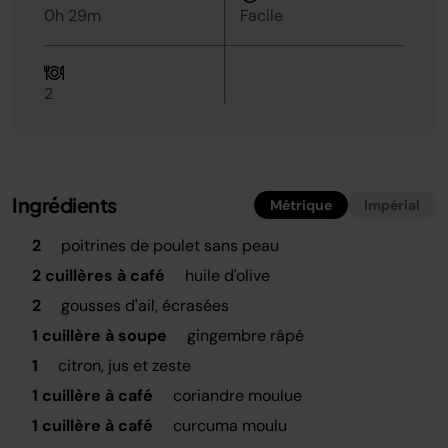
0h 29m
Facile
2
Ingrédients
Métrique
Impérial
2
poitrines de poulet sans peau
2 cuillères à café
huile d'olive
2
gousses d'ail, écrasées
1 cuillère à soupe
gingembre râpé
1
citron, jus et zeste
1 cuillère à café
coriandre moulue
1 cuillère à café
curcuma moulu