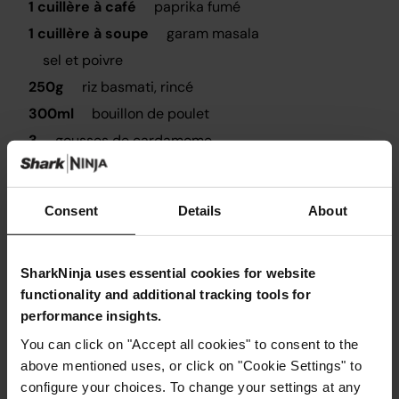
1 cuillère à café
paprika fumé
1 cuillère à soupe
garam masala
sel et poivre
250g
riz basmati, rincé
300ml
bouillon de poulet
3
gousses de cardamome
1
bâton de cannelle
2
feuilles de laurier
Consent
Details
About
1
poivron rouge, haché
1
oignon, haché
Un quartier de citron pour servir
SharkNinja uses essential cookies for website
functionality and additional tracking tools for
Yogourt à la menthe pour servir
performance insights.
250g
brocoli à tige tendre
You can click on "Accept all cookies" to consent to the
above mentioned uses, or click on "Cookie Settings" to
configure your choices. To change your settings at any