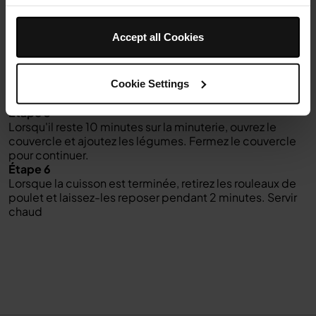
l'huile d'olive. Mélanger pour que tous les morceaux de
légumes soient bien assaisonnés.
Accept all Cookies
Étape 4
Une fois que l'appareil a émis un signal sonore pour
indiquer qu'il est préchauffé, placez délicatement les
rouleaux de poulet sur la plaque du gril et fermez le
Cookie Settings
couvercle pour commencer la cuisson.
Étape 5
Lorsqu'il reste 10 minutes sur la minuterie, ouvrez le
couvercle et ajoutez les légumes. Fermez le couvercle
pour continuer.
Étape 6
Lorsque la cuisson est terminée, retirez les rouleaux de
poulet et laissez-les reposer pendant 2 minutes. Servir
chaud