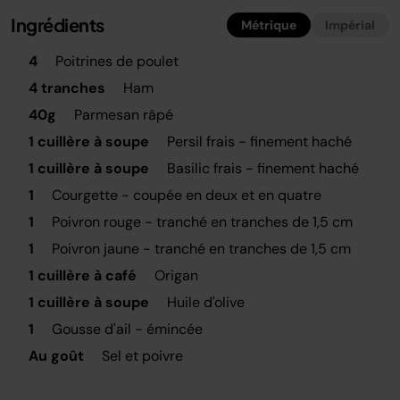
Ingrédients
Métrique
Impérial
4
Poitrines de poulet
4 tranches
Ham
40g
Parmesan râpé
1 cuillère à soupe
Persil frais - finement haché
1 cuillère à soupe
Basilic frais - finement haché
1
Courgette - coupée en deux et en quatre
1
Poivron rouge - tranché en tranches de 1,5 cm
1
Poivron jaune - tranché en tranches de 1,5 cm
1 cuillère à café
Origan
1 cuillère à soupe
Huile d'olive
1
Gousse d'ail - émincée
Au goût
Sel et poivre