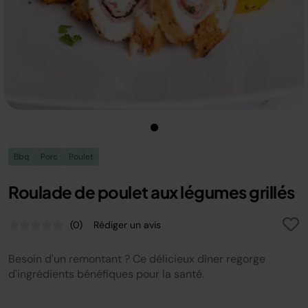
Bbq
Porc
Poulet
Roulade de poulet aux légumes grillés
(0)
Rédiger un avis
Aucune
valeur
de
Besoin d'un remontant ? Ce délicieux dîner regorge
notation.
Lien
d'ingrédients bénéfiques pour la santé.
sur
la
même