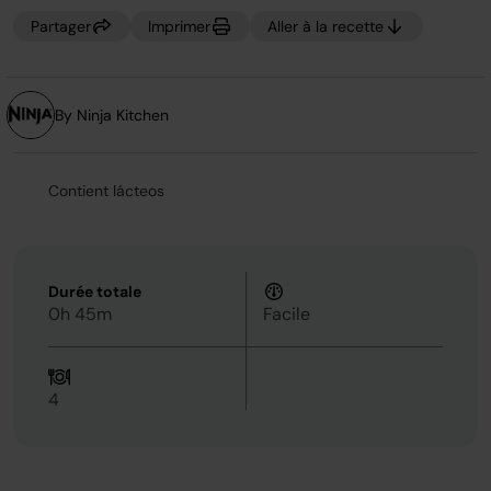
page.
Partager
Imprimer
Aller à la recette
By Ninja Kitchen
Contient lácteos
Durée totale
0h 45m
Facile
4