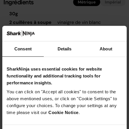
Ingrédients
Métrique
Impérial
30g
2 cuillères à soupe
vinaigre de vin blanc
1 cuillère à soupe
sucre semoule
2 cuillères à soupe
eau bouillante
Consent
Details
About
SharkNinja uses essential cookies for website
Ustensiles nécessaires
functionality and additional tracking tools for
performance insights.
Mixeur
You can click on "Accept all cookies" to consent to the
above mentioned uses, or click on "Cookie Settings" to
configure your choices. To change your settings at any
time please visit our
Cookie Notice
.