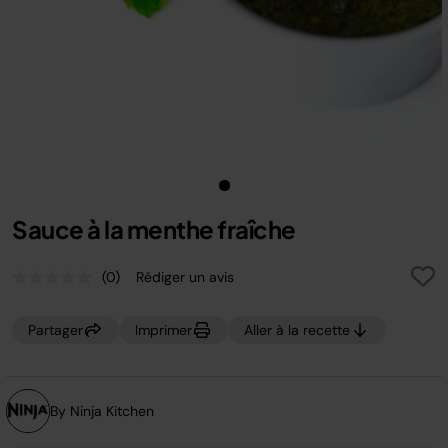
Sauce à la menthe fraîche
(0)
Rédiger un avis
Aucune
valeur
de
Partager
Imprimer
Aller à la recette
notation.
Lien
sur
la
même
page.
By Ninja Kitchen