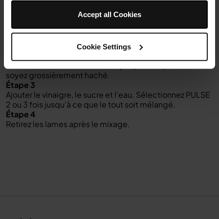
Instructions
Accept all Cookies
Étape 1
Placez la menthe dans le gobelet, puis installez
l'ensemble de la lame.
Cookie Settings
Étape 2
Sélectionnez PULSE 2 ou 3 fois jusqu'à ce que vous
soyez grossièrement haché.
Étape 3
Ajouter le vinaigre, le sucre et l'eau. Sélectionnez PULSE
2 ou 3 fois jusqu'à ce que le tout soit mélangé.
Étape 4
Retirez les lames après le mixage.