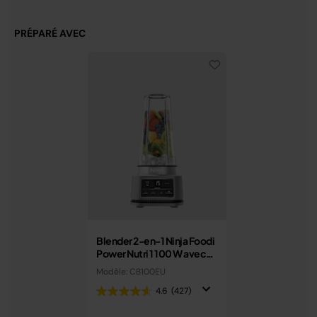
PRÉPARÉ AVEC
Blender 2-en-1 Ninja Foodi
Power Nutri 1 100 W avec
gobelet à emporter
Modèle: CB100EU
4.6
(427)